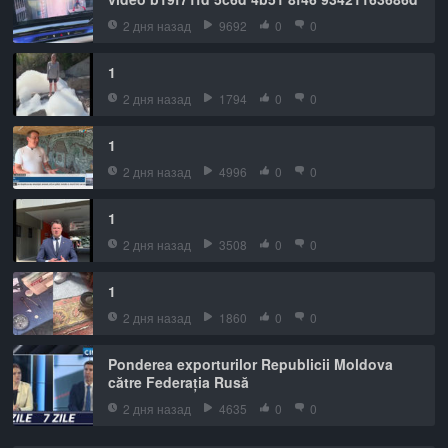
2 дня назад
9692
0
0
1
2 дня назад
1794
0
0
1
2 дня назад
4996
0
0
1
2 дня назад
3508
0
0
1
2 дня назад
1860
0
0
Ponderea exporturilor Republicii Moldova
către Federația Rusă
2 дня назад
4635
0
0