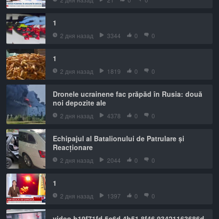
1
2 дня назад
3344
0
0
1
2 дня назад
1819
0
0
Dronele ucrainene fac prăpăd în Rusia: două
noi depozite ale
2 дня назад
4378
0
0
Echipajul al Batalionului de Patrulare și
Reacționare
2 дня назад
2044
0
0
1
2 дня назад
1397
0
0
video b19f71fd 5c6d 4b51 8f46 93421163686d