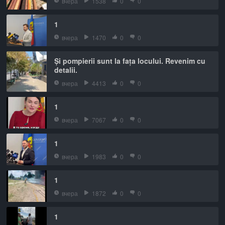
вчера
1538
0
0
1
вчера
1470
0
0
Și pompierii sunt la fața locului. Revenim cu
detalii.
вчера
4413
0
0
1
вчера
7067
0
0
1
вчера
1983
0
0
1
вчера
1872
0
0
1