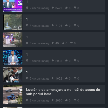
1
7 часов назад
3429
0
0
1
7 часов назад
7106
0
0
1
8 часов назад
49
0
0
1
8 часов назад
2993
0
0
1
9 часов назад
1652
0
0
Lucrările de amenajare a noii căi de acces de
sub podul Ismail
9 часов назад
2690
0
0