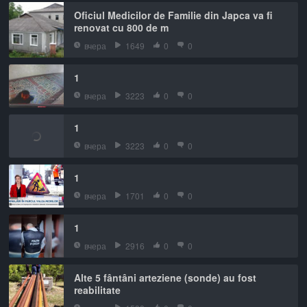
Oficiul Medicilor de Familie din Japca va fi
renovat cu 800 de m
вчера
1649
0
0
1
вчера
3223
0
0
1
вчера
3223
0
0
1
вчера
1701
0
0
1
вчера
2916
0
0
Alte 5 fântâni arteziene (sonde) au fost
reabilitate