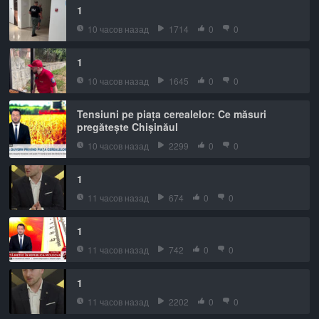
1
10 часов назад
1714
0
0
1
10 часов назад
1645
0
0
Tensiuni pe piața cerealelor: Ce măsuri
pregătește Chișinăul
10 часов назад
2299
0
0
1
11 часов назад
674
0
0
1
11 часов назад
742
0
0
1
11 часов назад
2202
0
0