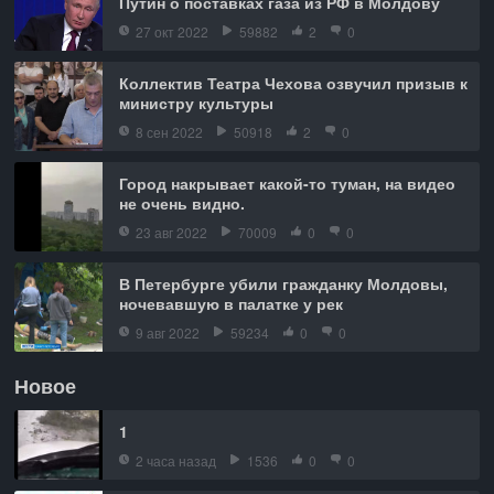
Путин о поставках газа из РФ в Молдову
27 окт 2022
59882
2
0
Коллектив Театра Чехова озвучил призыв к
министру культуры
8 сен 2022
50918
2
0
Город накрывает какой-то туман, на видео
не очень видно.
23 авг 2022
70009
0
0
В Петербурге убили гражданку Молдовы,
ночевавшую в палатке у рек
9 авг 2022
59234
0
0
Новое
1
2 часа назад
1536
0
0