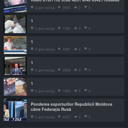
2 дня назад
9693
0
0
1
2 дня назад
1794
0
0
1
2 дня назад
4997
0
0
1
2 дня назад
3508
0
0
1
2 дня назад
1860
0
0
Ponderea exporturilor Republicii Moldova
către Federația Rusă
2 дня назад
4637
0
0