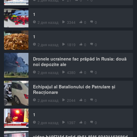
1
2 дня назад
3344
0
0
1
2 дня назад
1819
0
0
Dronele ucrainene fac prăpăd în Rusia: două
noi depozite ale
2 дня назад
4380
0
0
Echipajul al Batalionului de Patrulare și
Reacționare
2 дня назад
2044
0
0
1
2 дня назад
1397
0
0
video b19f71fd 5c6d 4b51 8f46 93421163686d