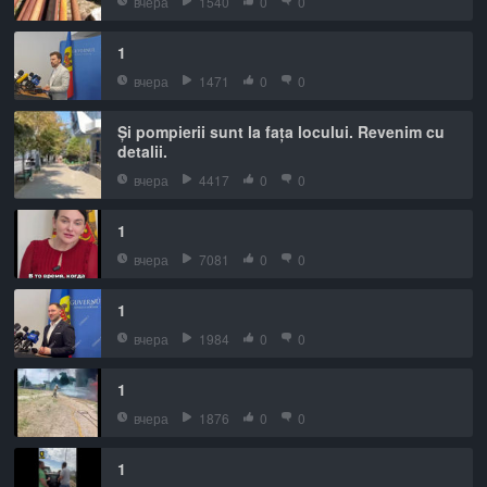
вчера
1540
0
0
1
вчера
1471
0
0
Și pompierii sunt la fața locului. Revenim cu
detalii.
вчера
4417
0
0
1
вчера
7081
0
0
1
вчера
1984
0
0
1
вчера
1876
0
0
1