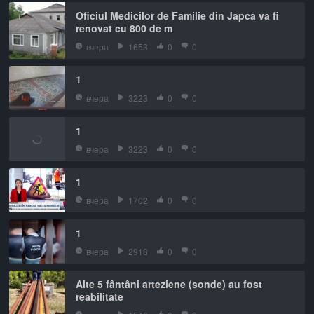
Oficiul Medicilor de Familie din Japca va fi
renovat cu 800 de m
вчера
1653
0
0
1
вчера
3223
0
0
1
вчера
3223
0
0
1
вчера
1702
0
0
1
вчера
2918
0
0
Alte 5 fântâni arteziene (sonde) au fost
reabilitate