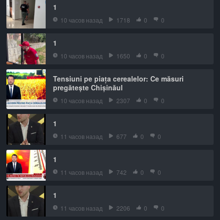
1
10 часов назад
1718
0
0
1
10 часов назад
1650
0
0
Tensiuni pe piața cerealelor: Ce măsuri
pregătește Chișinăul
10 часов назад
2307
0
0
1
11 часов назад
677
0
0
1
11 часов назад
742
0
0
1
11 часов назад
2206
0
0