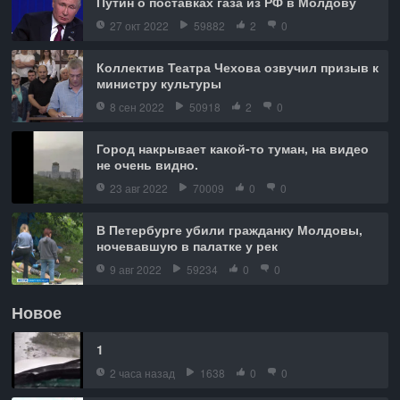
Путин о поставках газа из РФ в Молдову
27 окт 2022
59882
2
0
Коллектив Театра Чехова озвучил призыв к
министру культуры
8 сен 2022
50918
2
0
Город накрывает какой-то туман, на видео
не очень видно.
23 авг 2022
70009
0
0
В Петербурге убили гражданку Молдовы,
ночевавшую в палатке у рек
9 авг 2022
59234
0
0
Новое
1
2 часа назад
1638
0
0