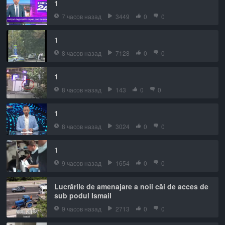
1
7 часов назад
3449
0
0
1
8 часов назад
7128
0
0
1
8 часов назад
143
0
0
1
8 часов назад
3024
0
0
1
9 часов назад
1654
0
0
Lucrările de amenajare a noii căi de acces de
sub podul Ismail
9 часов назад
2713
0
0