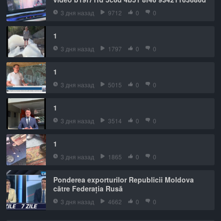
3 дня назад
9712
0
0
1
3 дня назад
1797
0
0
1
3 дня назад
5015
0
0
1
3 дня назад
3514
0
0
1
3 дня назад
1865
0
0
Ponderea exporturilor Republicii Moldova
către Federația Rusă
3 дня назад
4662
0
0