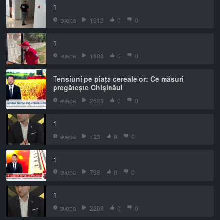
1
вчера
1912
0
0
1
вчера
1808
0
0
Tensiuni pe piața cerealelor: Ce măsuri
pregătește Chișinăul
вчера
2623
0
0
1
вчера
723
0
0
1
вчера
793
0
0
1
вчера
2268
0
0