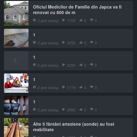
Oficiul Medicilor de Familie din Japca va fi
renovat cu 800 de m
2 дня назад
1705
0
0
1
2 дня назад
3252
0
0
1
2 дня назад
3250
0
0
1
2 дня назад
1719
0
0
1
2 дня назад
2980
0
0
Alte 5 fântâni arteziene (sonde) au fost
reabilitate