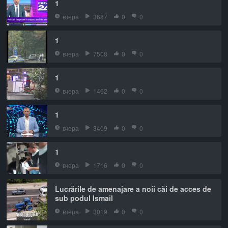
1
вчера
3687
0
0
1
вчера
7508
0
0
1
вчера
1462
0
0
1
вчера
3409
0
0
1
вчера
1716
0
0
Lucrările de amenajare a noii căi de acces de
sub podul Ismail
вчера
3019
0
0