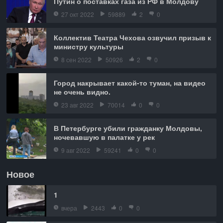
Путин о поставках газа из РФ в Молдову
27 окт 2022
59889
2
0
Коллектив Театра Чехова озвучил призыв к
министру культуры
8 сен 2022
50926
2
0
Город накрывает какой-то туман, на видео
не очень видно.
23 авг 2022
70014
0
0
В Петербурге убили гражданку Молдовы,
ночевавшую в палатке у рек
9 авг 2022
59241
0
0
Новое
1
вчера
2443
0
0