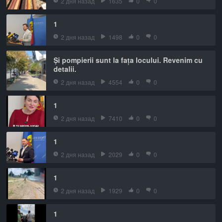
2 дня назад
1635
0
0
1
2 дня назад
1498
0
0
Și pompierii sunt la fața locului. Revenim cu
detalii.
2 дня назад
4554
0
0
1
2 дня назад
7410
0
0
1
2 дня назад
2029
0
0
1
2 дня назад
1929
0
0
1