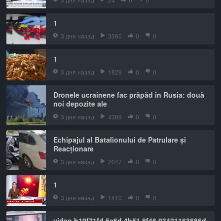
1
3 дня назад
3360
0
0
1
3 дня назад
1829
0
0
Dronele ucrainene fac prăpăd în Rusia: două
noi depozite ale
3 дня назад
4389
0
0
Echipajul al Batalionului de Patrulare și
Reacționare
3 дня назад
2047
0
0
1
3 дня назад
1410
0
0
video b19f71fd 5c6d 4b51 8f46 93421163686d