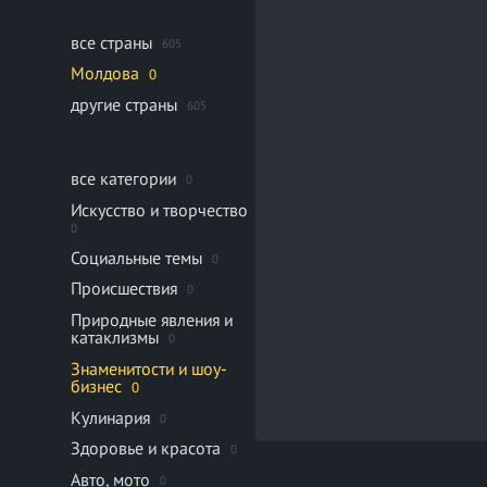
все страны
605
Молдова
0
другие страны
605
все категории
0
Искусство и творчество
0
Социальные темы
0
Происшествия
0
Природные явления и
катаклизмы
0
Знаменитости и шоу-
бизнес
0
Кулинария
0
Здоровье и красота
0
Авто, мото
0