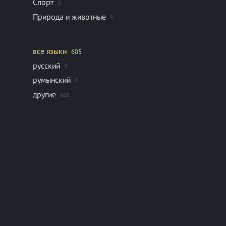
Спорт
0
Природа и животные
0
все языки
605
русский
0
румынский
0
другие
605