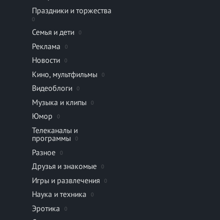
Праздники и торжества
0
Семья и дети
0
Реклама
0
Новости
0
Кино, мультфильмы
0
Видеоблоги
0
Музыка и клипы
0
Юмор
0
Телеканалы и
программы
0
Разное
0
Друзья и знакомые
0
Игры и развлечения
0
Наука и техника
0
Эротика
0