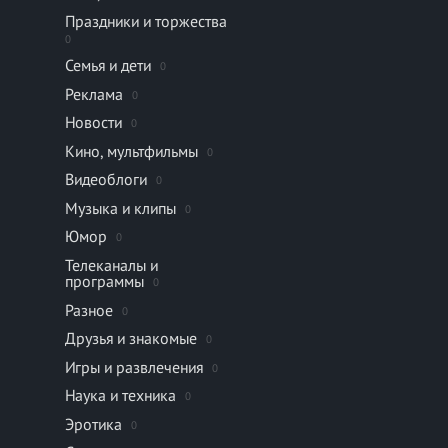
Праздники и торжества
0
Семья и дети
0
Реклама
0
Новости
0
Кино, мультфильмы
0
Видеоблоги
0
Музыка и клипы
0
Юмор
0
Телеканалы и
программы
0
Разное
0
Друзья и знакомые
0
Игры и развлечения
0
Наука и техника
0
Эротика
0