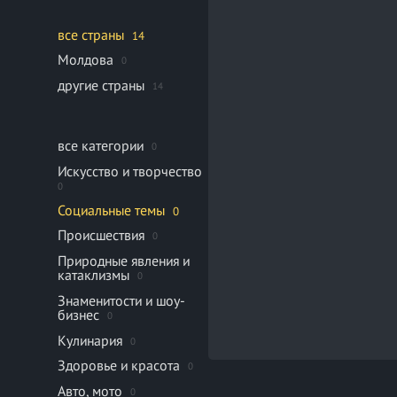
все страны
14
Молдова
0
другие страны
14
все категории
0
Искусство и творчество
0
Социальные темы
0
Происшествия
0
Природные явления и
катаклизмы
0
Знаменитости и шоу-
бизнес
0
Кулинария
0
Здоровье и красота
0
Авто, мото
0