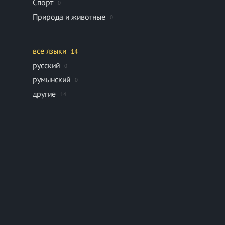
Спорт
0
Природа и животные
0
все языки
14
русский
0
румынский
0
другие
14