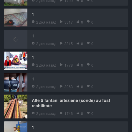
2 дня назад
1799
0
0
1
2 дня назад
3317
0
0
1
2 дня назад
3315
0
0
1
2 дня назад
1778
0
0
1
2 дня назад
3063
0
0
Alte 5 fântâni arteziene (sonde) au fost
reabilitate
2 дня назад
1746
0
0
1