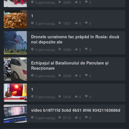
3 дня назад
3365
0
0
1
3 дня назад
1831
0
0
Dronele ucrainene fac prăpăd în Rusia: două
noi depozite ale
3 дня назад
4396
0
0
Echipajul al Batalionului de Patrulare și
Reacționare
3 дня назад
2048
0
0
1
3 дня назад
1416
0
0
video b19f71fd 5c6d 4b51 8f46 93421163686d
3 дня назад
9715
0
0