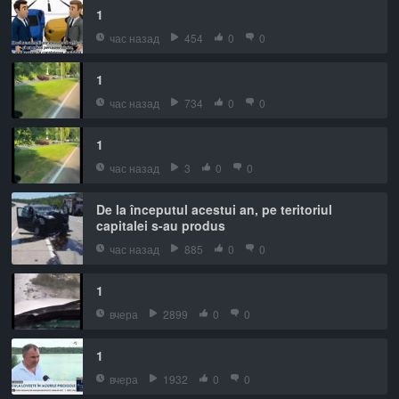
1
час назад
454
0
0
1
час назад
734
0
0
1
час назад
3
0
0
De la începutul acestui an, pe teritoriul
capitalei s-au produs
час назад
885
0
0
1
вчера
2899
0
0
1
вчера
1932
0
0