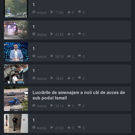
1
вчера
7765
0
0
1
вчера
2143
0
0
1
вчера
3618
0
0
1
вчера
1843
0
0
Lucrările de amenajare a noii căi de acces de
sub podul Ismail
вчера
3214
0
0
1
вчера
2103
0
0