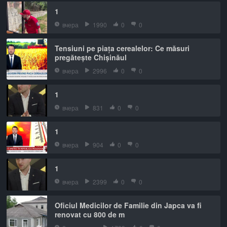
1
вчера
1990
0
0
Tensiuni pe piața cerealelor: Ce măsuri
pregătește Chișinăul
вчера
2996
0
0
1
вчера
831
0
0
1
вчера
904
0
0
1
вчера
2399
0
0
Oficiul Medicilor de Familie din Japca va fi
renovat cu 800 de m