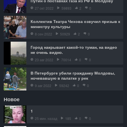
Путин о поставках газа из РФ в Молдову
27 окт 2022
59893
2
0
Коллектив Театра Чехова озвучил призыв к
министру культуры
8 сен 2022
50929
2
0
Город накрывает какой-то туман, на видео
не очень видно.
23 авг 2022
70014
0
0
В Петербурге убили гражданку Молдовы,
ночевавшую в палатке у рек
9 авг 2022
59242
0
0
Новое
1
25 мин. назад
185
0
0