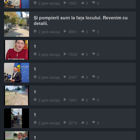
2 дня назад
1591
0
0
Și pompierii sunt la fața locului. Revenim cu
detalii.
2 дня назад
4661
0
0
1
2 дня назад
7533
0
0
1
2 дня назад
2067
0
0
1
2 дня назад
1941
0
0
1
2 дня назад
2274
0
0
1