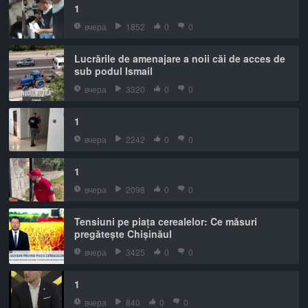
1
вчера
1852
0
0
Lucrările de amenajare a noii căi de acces de
sub podul Ismail
вчера
3320
0
0
1
вчера
2242
0
0
1
вчера
2098
0
0
Tensiuni pe piața cerealelor: Ce măsuri
pregătește Chișinăul
вчера
3425
0
0
1
вчера
840
0
0