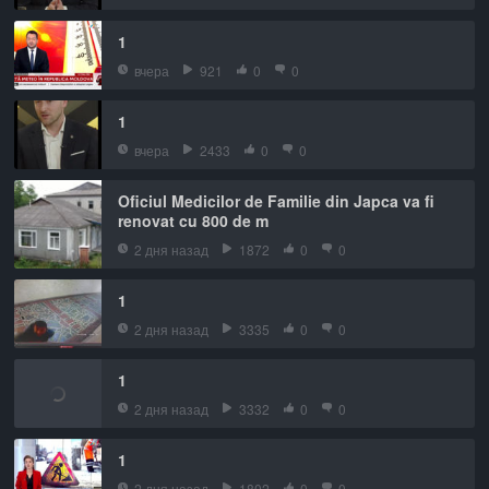
1
вчера
921
0
0
1
вчера
2433
0
0
Oficiul Medicilor de Familie din Japca va fi
renovat cu 800 de m
2 дня назад
1872
0
0
1
2 дня назад
3335
0
0
1
2 дня назад
3332
0
0
1
2 дня назад
1802
0
0