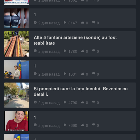
1
2 дня назад
3147
0
0
Alte 5 fântâni arteziene (sonde) au fost
reabilitate
2 дня назад
1780
0
0
1
2 дня назад
1631
0
0
Și pompierii sunt la fața locului. Revenim cu
detalii.
2 дня назад
4790
0
0
1
2 дня назад
7660
0
0
1