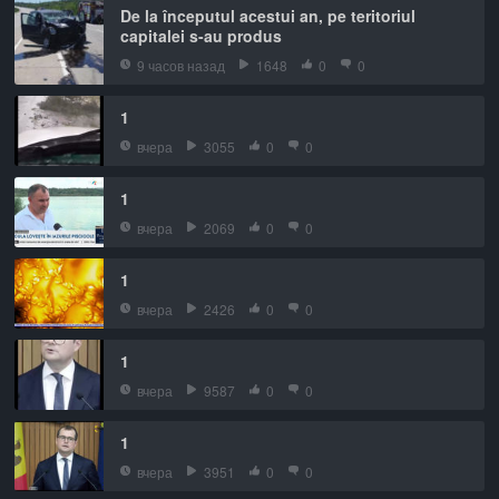
De la începutul acestui an, pe teritoriul
capitalei s-au produs
9 часов назад
1648
0
0
1
вчера
3055
0
0
1
вчера
2069
0
0
1
вчера
2426
0
0
1
вчера
9587
0
0
1
вчера
3951
0
0