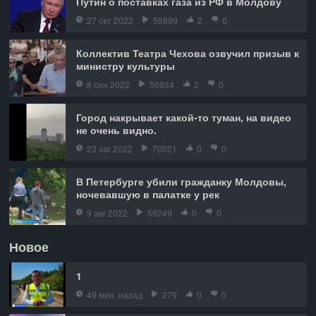
Путин о поставках газа из РФ в Молдову
27 окт 2022
59899
2
0
Коллектив Театра Чехова озвучил призыв к
министру культуры
8 сен 2022
50934
2
0
Город накрывает какой-то туман, на видео
не очень видно.
23 авг 2022
70021
0
0
В Петербурге убили гражданку Молдовы,
ночевавшую в палатке у рек
9 авг 2022
59249
0
0
Новое
1
49 мин. назад
279
0
0