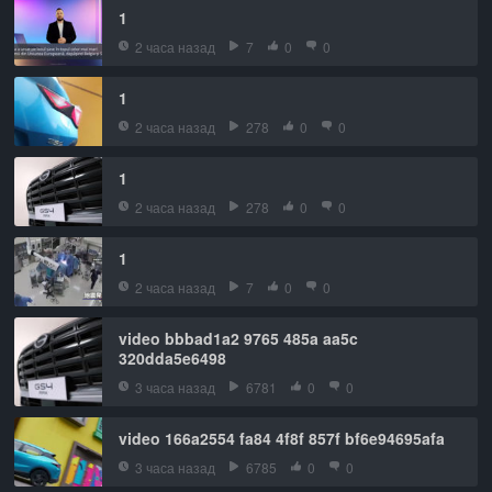
1
2 часа назад
7
0
0
1
2 часа назад
278
0
0
1
2 часа назад
278
0
0
1
2 часа назад
7
0
0
video bbbad1a2 9765 485a aa5c
320dda5e6498
3 часа назад
6781
0
0
video 166a2554 fa84 4f8f 857f bf6e94695afa
3 часа назад
6785
0
0