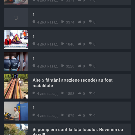
1
4 дня назад
3374
0
0
1
4 дня назад
1846
0
0
1
4 дня назад
3228
0
0
Alte 5 fântâni arteziene (sonde) au fost
reabilitate
4 дня назад
1853
0
0
1
4 дня назад
1679
0
0
Și pompierii sunt la fața locului. Revenim cu
detalii.