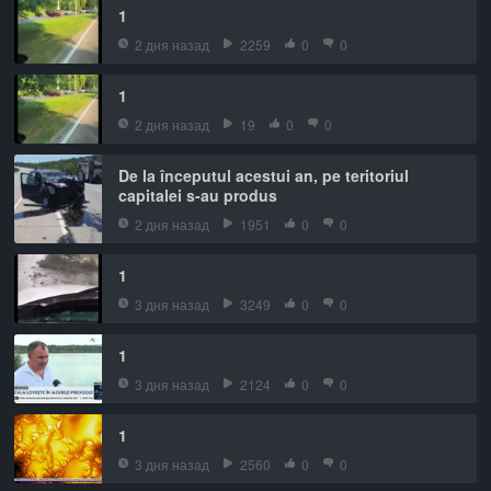
1
2 дня назад
2259
0
0
1
2 дня назад
19
0
0
De la începutul acestui an, pe teritoriul
capitalei s-au produs
2 дня назад
1951
0
0
1
3 дня назад
3249
0
0
1
3 дня назад
2124
0
0
1
3 дня назад
2560
0
0