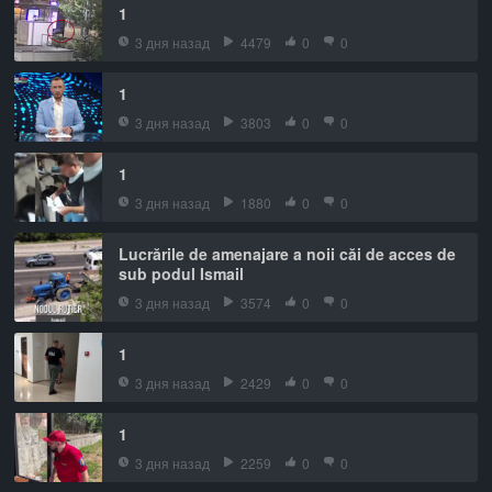
1
3 дня назад
4479
0
0
1
3 дня назад
3803
0
0
1
3 дня назад
1880
0
0
Lucrările de amenajare a noii căi de acces de
sub podul Ismail
3 дня назад
3574
0
0
1
3 дня назад
2429
0
0
1
3 дня назад
2259
0
0