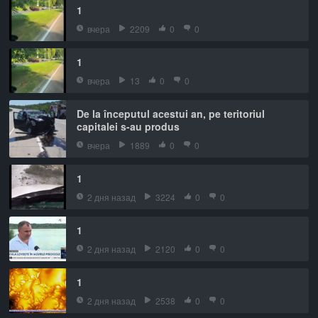
1
вчера
2209
0
0
1
вчера
13
0
0
De la începutul acestui an, pe teritoriul
capitalei s-au produs
вчера
1889
0
0
1
2 дня назад
3224
0
0
1
2 дня назад
2120
0
0
1
2 дня назад
2538
0
0