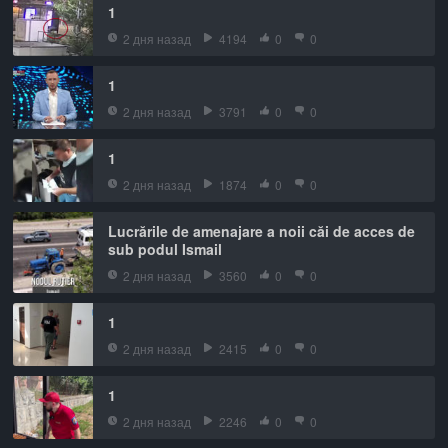
1
2 дня назад
4194
0
0
1
2 дня назад
3791
0
0
1
2 дня назад
1874
0
0
Lucrările de amenajare a noii căi de acces de
sub podul Ismail
2 дня назад
3560
0
0
1
2 дня назад
2415
0
0
1
2 дня назад
2246
0
0