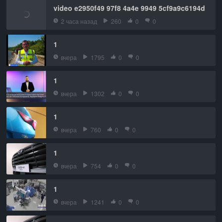
video e2950f49 97f8 4a4e 9949 5cf9a9c6194d
2 часа назад
260
0
0
1
вчера
1795
0
0
1
вчера
1302
0
0
1
вчера
760
0
0
1
вчера
754
0
0
1
вчера
1241
0
0