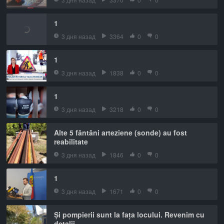
1
3 дня назад
3364
0
0
1
3 дня назад
1838
0
0
1
3 дня назад
3218
0
0
Alte 5 fântâni arteziene (sonde) au fost
reabilitate
3 дня назад
1846
0
0
1
3 дня назад
1671
0
0
Și pompierii sunt la fața locului. Revenim cu
detalii.