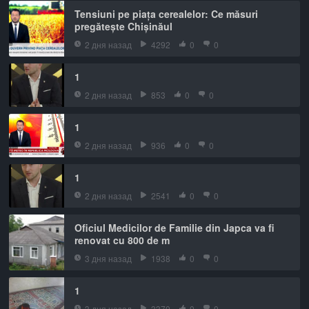
Tensiuni pe piața cerealelor: Ce măsuri
pregătește Chișinăul
2 дня назад
4292
0
0
1
2 дня назад
853
0
0
1
2 дня назад
936
0
0
1
2 дня назад
2541
0
0
Oficiul Medicilor de Familie din Japca va fi
renovat cu 800 de m
3 дня назад
1938
0
0
1
3 дня назад
3370
0
0