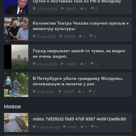
Путин о поставках газа из РФ в Молдову
27 окт 2022
59930
2
0
Коллектив Театра Чехова озвучил призыв к
министру культуры
8 сен 2022
50958
2
0
Город накрывает какой-то туман, на видео
не очень видно.
23 авг 2022
70042
0
0
В Петербурге убили гражданку Молдовы,
ночевавшую в палатке у рек
9 авг 2022
59287
0
0
Новое
video 7df2fb32 f0d5 47df 8587 4e0912ad9c80
2 часа назад
4142
0
0