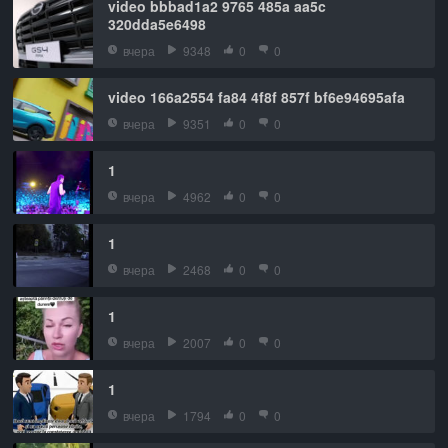
video bbbad1a2 9765 485a aa5c
320dda5e6498
вчера
9348
0
0
video 166a2554 fa84 4f8f 857f bf6e94695afa
вчера
9351
0
0
1
вчера
4962
0
0
1
вчера
2468
0
0
1
вчера
2007
0
0
1
вчера
1794
0
0