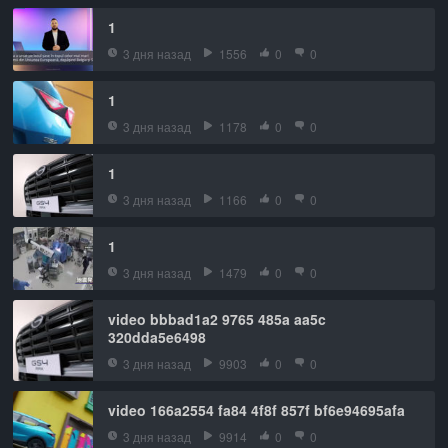
1
3 дня назад
1556
0
0
1
3 дня назад
1178
0
0
1
3 дня назад
1166
0
0
1
3 дня назад
1479
0
0
video bbbad1a2 9765 485a aa5c
320dda5e6498
3 дня назад
9903
0
0
video 166a2554 fa84 4f8f 857f bf6e94695afa
3 дня назад
9914
0
0