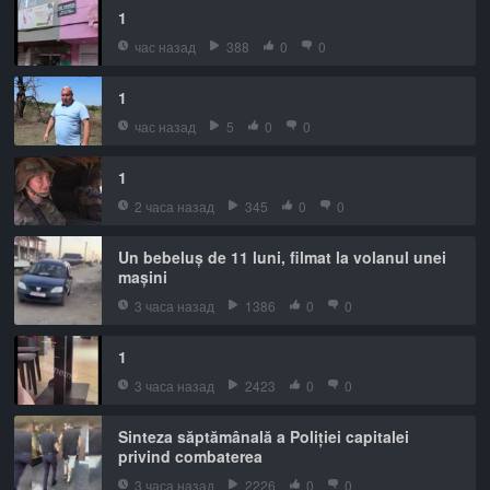
1
час назад
388
0
0
1
час назад
5
0
0
1
2 часа назад
345
0
0
Un bebeluș de 11 luni, filmat la volanul unei
mașini
3 часа назад
1386
0
0
1
3 часа назад
2423
0
0
Sinteza săptămânală a Poliției capitalei
privind combaterea
3 часа назад
2226
0
0