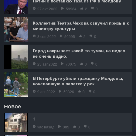
Путин о поставках газа из РФ в Молдову
27 окт 2022
59984
2
0
Коллектив Театра Чехова озвучил призыв к
министру культуры
8 сен 2022
50995
2
0
Город накрывает какой-то туман, на видео
не очень видно.
23 авг 2022
70075
0
0
В Петербурге убили гражданку Молдовы,
ночевавшую в палатке у рек
9 авг 2022
59326
0
0
Новое
1
час назад
385
0
0