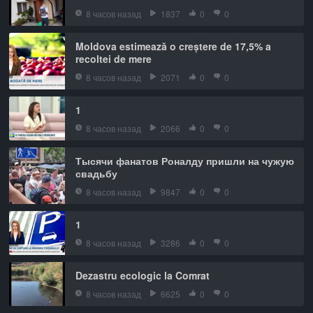
8 часов назад
1837
0
0
Moldova estimează o creștere de 17,5% a
recoltei de mere
8 часов назад
2071
0
0
1
8 часов назад
2066
0
0
Тысячи фанатов Роналду пришли на чужую
свадьбу
8 часов назад
9847
0
0
1
8 часов назад
3286
0
0
Dezastru ecologic la Comrat
8 часов назад
6625
0
0