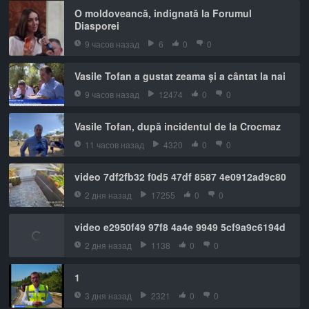
O moldoveancă, indignată la Forumul
Diasporei
9 часов назад
6
0
0
Vasile Tofan a gustat zeama și a cântat la nai
9 часов назад
12474
0
0
Vasile Tofan, după incidentul de la Crocmaz
11 часов назад
4320
0
0
video 7df2fb32 f0d5 47df 8587 4e0912ad9c80
2 дня назад
17255
0
0
video e2950f49 97f8 4a4e 9949 5cf9a9c6194d
2 дня назад
1138
0
0
1
3 дня назад
2321
0
0