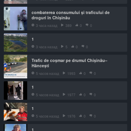
combaterea consumului și traficului de
droguri în Chișinău
3 часа назад
389
0
0
1
3 часа назад
5
0
0
Trafic de coșmar pe drumul Chișinău–
Hâncești
5 часов назад
1993
0
0
1
5 часов назад
1977
0
0
1
5 часов назад
1976
0
0
1