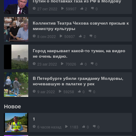
Путин о поставках газа из РФ в Молдову
27 окт 2022
59907
2
0
Коллектив Театра Чехова озвучил призыв к
министру культуры
8 сен 2022
50937
2
0
Город накрывает какой-то туман, на видео
не очень видно.
23 авг 2022
70026
0
0
В Петербурге убили гражданку Молдовы,
ночевавшую в палатке у рек
9 авг 2022
59258
0
0
Новое
1
6 часов назад
1183
0
0