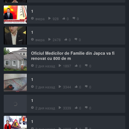
1
вчера
928
0
0
1
вчера
2478
0
0
Oficiul Medicilor de Familie din Japca va fi
renovat cu 800 de m
2 дня назад
1897
0
0
1
2 дня назад
3344
0
0
1
2 дня назад
3339
0
0
1
2 дня назад
1808
0
0