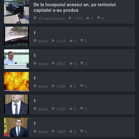
De la începutul acestui an, pe teritoriul
capitalei s-au produs
15 часов назад
1746
0
0
1
вчера
3104
0
0
1
вчера
2087
0
0
1
вчера
2486
0
0
1
вчера
9760
0
0
1
вчера
3988
0
0