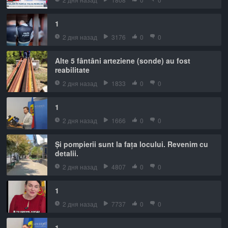
1
2 дня назад
3176
0
0
Alte 5 fântâni arteziene (sonde) au fost
reabilitate
2 дня назад
1833
0
0
1
2 дня назад
1666
0
0
Și pompierii sunt la fața locului. Revenim cu
detalii.
2 дня назад
4807
0
0
1
2 дня назад
7737
0
0
1