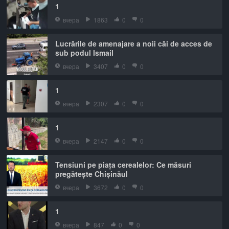
1
вчера
1863
0
0
Lucrările de amenajare a noii căi de acces de
sub podul Ismail
вчера
3407
0
0
1
вчера
2307
0
0
1
вчера
2147
0
0
Tensiuni pe piața cerealelor: Ce măsuri
pregătește Chișinăul
вчера
3672
0
0
1
вчера
847
0
0