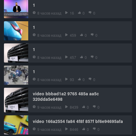
1
8 часов назад
16
0
0
1
8 часов назад
459
0
0
1
8 часов назад
457
0
0
1
8 часов назад
93
0
0
video bbbad1a2 9765 485a aa5c
320dda5e6498
9 часов назад
8439
0
0
video 166a2554 fa84 4f8f 857f bf6e94695afa
9 часов назад
8446
0
0