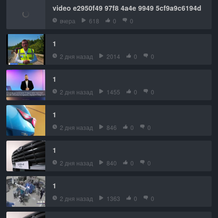
video e2950f49 97f8 4a4e 9949 5cf9a9c6194d
вчера
618
0
0
1
2 дня назад
2014
0
0
1
2 дня назад
1455
0
0
1
2 дня назад
846
0
0
1
2 дня назад
840
0
0
1
2 дня назад
1363
0
0