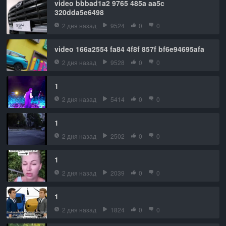
video bbbad1a2 9765 485a aa5c
320dda5e6498
2 дня назад
9524
0
0
video 166a2554 fa84 4f8f 857f bf6e94695afa
2 дня назад
9528
0
0
1
2 дня назад
5414
0
0
1
2 дня назад
2502
0
0
1
2 дня назад
2039
0
0
1
2 дня назад
1824
0
0