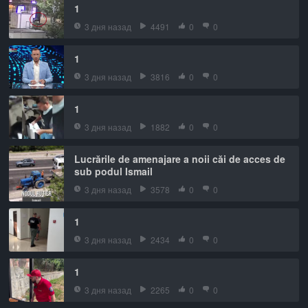
1
3 дня назад
4491
0
0
1
3 дня назад
3816
0
0
1
3 дня назад
1882
0
0
Lucrările de amenajare a noii căi de acces de
sub podul Ismail
3 дня назад
3578
0
0
1
3 дня назад
2434
0
0
1
3 дня назад
2265
0
0