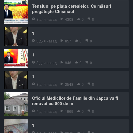
Tensiuni pe piața cerealelor: Ce măsuri
pregătește Chișinăul
3 дня назад
4308
0
0
1
3 дня назад
857
0
0
1
3 дня назад
946
0
0
1
3 дня назад
2548
0
0
Oficiul Medicilor de Familie din Japca va fi
renovat cu 800 de m
4 дня назад
1969
0
0
1
4 дня назад
3379
0
0