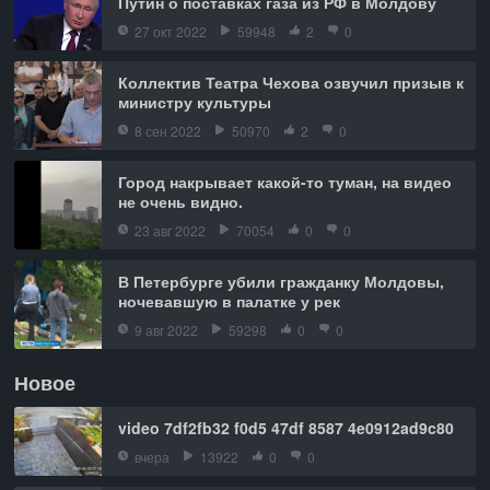
Путин о поставках газа из РФ в Молдову
27 окт 2022
59948
2
0
Коллектив Театра Чехова озвучил призыв к
министру культуры
8 сен 2022
50970
2
0
Город накрывает какой-то туман, на видео
не очень видно.
23 авг 2022
70054
0
0
В Петербурге убили гражданку Молдовы,
ночевавшую в палатке у рек
9 авг 2022
59298
0
0
Новое
video 7df2fb32 f0d5 47df 8587 4e0912ad9c80
вчера
13922
0
0