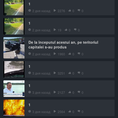
1
2 дня назад
2276
0
0
1
2 дня назад
19
0
0
De la începutul acestui an, pe teritoriul
capitalei s-au produs
2 дня назад
1960
0
0
1
3 дня назад
3251
0
0
1
3 дня назад
2127
0
0
1
3 дня назад
2564
0
0