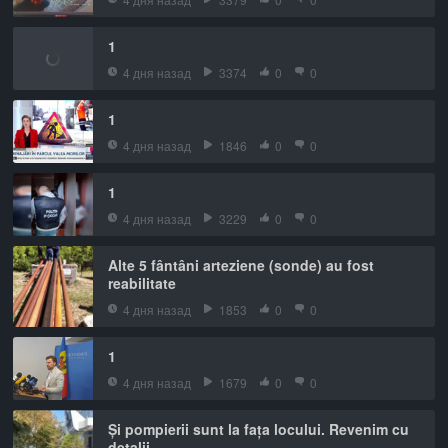
1
4 дня назад
3374
0
0
1
4 дня назад
1846
0
0
1
4 дня назад
3229
0
0
Alte 5 fântâni arteziene (sonde) au fost
reabilitate
4 дня назад
1853
0
0
1
4 дня назад
1679
0
0
Și pompierii sunt la fața locului. Revenim cu
detalii.