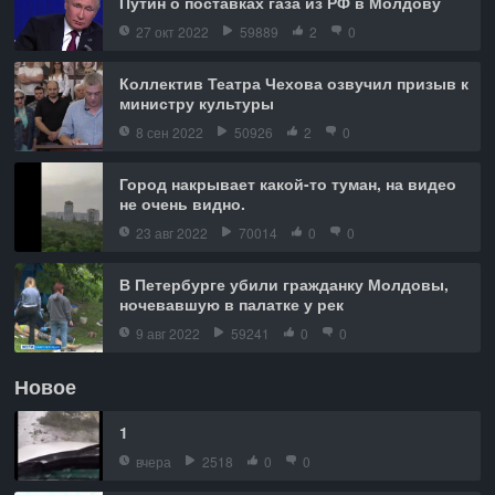
Путин о поставках газа из РФ в Молдову
27 окт 2022
59889
2
0
Коллектив Театра Чехова озвучил призыв к
министру культуры
8 сен 2022
50926
2
0
Город накрывает какой-то туман, на видео
не очень видно.
23 авг 2022
70014
0
0
В Петербурге убили гражданку Молдовы,
ночевавшую в палатке у рек
9 авг 2022
59241
0
0
Новое
1
вчера
2518
0
0