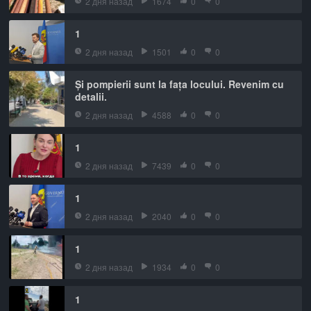
2 дня назад
1674
0
0
1
2 дня назад
1501
0
0
Și pompierii sunt la fața locului. Revenim cu
detalii.
2 дня назад
4588
0
0
1
2 дня назад
7439
0
0
1
2 дня назад
2040
0
0
1
2 дня назад
1934
0
0
1