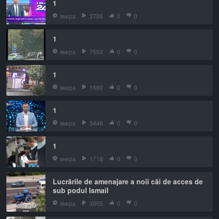
1
вчера
3706
0
0
1
вчера
7553
0
0
1
вчера
1660
0
0
1
вчера
3446
0
0
1
вчера
1718
0
0
Lucrările de amenajare a noii căi de acces de
sub podul Ismail
вчера
3065
0
0