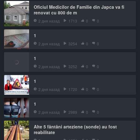
Oficiul Medicilor de Familie din Japca va fi
renovat cu 800 de m
2 дня назад
1713
0
0
1
2 дня назад
3254
0
0
1
2 дня назад
3252
0
0
1
2 дня назад
1720
0
0
1
2 дня назад
2989
0
0
Alte 5 fântâni arteziene (sonde) au fost
reabilitate