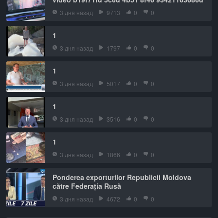
3 дня назад
9713
0
0
1
3 дня назад
1797
0
0
1
3 дня назад
5017
0
0
1
3 дня назад
3516
0
0
1
3 дня назад
1866
0
0
Ponderea exporturilor Republicii Moldova
către Federația Rusă
3 дня назад
4672
0
0