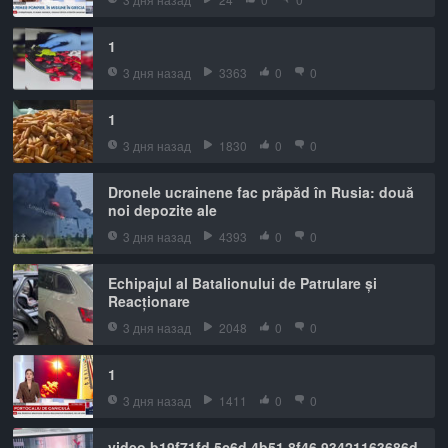
1
3 дня назад
3363
0
0
1
3 дня назад
1830
0
0
Dronele ucrainene fac prăpăd în Rusia: două
noi depozite ale
3 дня назад
4393
0
0
Echipajul al Batalionului de Patrulare și
Reacționare
3 дня назад
2048
0
0
1
3 дня назад
1411
0
0
video b19f71fd 5c6d 4b51 8f46 93421163686d