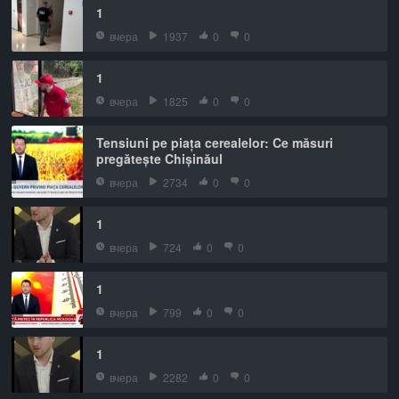
1
вчера
1937
0
0
1
вчера
1825
0
0
Tensiuni pe piața cerealelor: Ce măsuri
pregătește Chișinăul
вчера
2734
0
0
1
вчера
724
0
0
1
вчера
799
0
0
1
вчера
2282
0
0