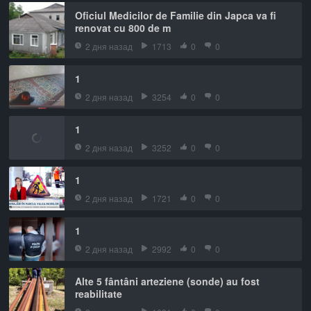
Oficiul Medicilor de Familie din Japca va fi
renovat cu 800 de m
2 дня назад
1713
0
0
1
2 дня назад
3254
0
0
1
2 дня назад
3252
0
0
1
2 дня назад
1721
0
0
1
2 дня назад
2992
0
0
Alte 5 fântâni arteziene (sonde) au fost
reabilitate