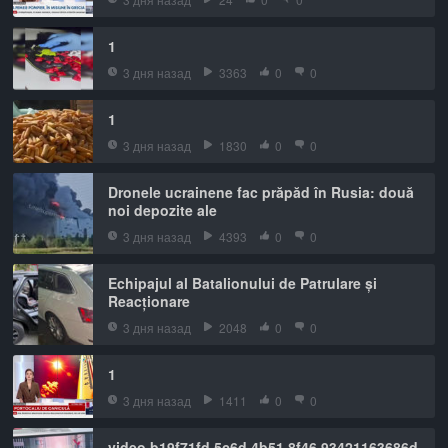
1
3 дня назад
3363
0
0
1
3 дня назад
1830
0
0
Dronele ucrainene fac prăpăd în Rusia: două
noi depozite ale
3 дня назад
4393
0
0
Echipajul al Batalionului de Patrulare și
Reacționare
3 дня назад
2048
0
0
1
3 дня назад
1411
0
0
video b19f71fd 5c6d 4b51 8f46 93421163686d