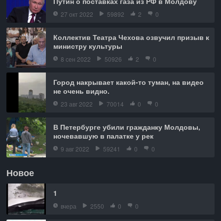
Путин о поставках газа из РФ в Молдову
27 окт 2022
59892
2
0
Коллектив Театра Чехова озвучил призыв к
министру культуры
8 сен 2022
50926
2
0
Город накрывает какой-то туман, на видео
не очень видно.
23 авг 2022
70014
0
0
В Петербурге убили гражданку Молдовы,
ночевавшую в палатке у рек
9 авг 2022
59241
0
0
Новое
1
вчера
2550
0
0