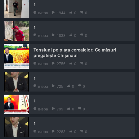
1
вчера
1944
0
0
1
вчера
1833
0
0
Tensiuni pe piața cerealelor: Ce măsuri
pregătește Chișinăul
вчера
2756
0
0
1
вчера
725
0
0
1
вчера
799
0
0
1
вчера
2283
0
0