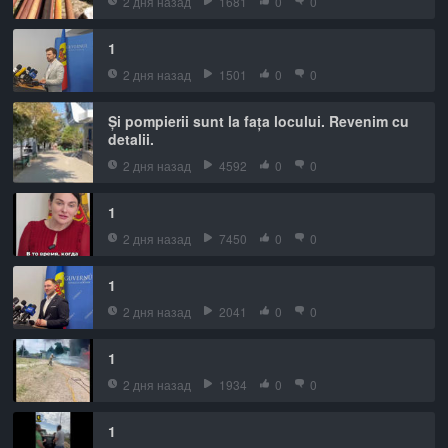
2 дня назад
1681
0
0
1
2 дня назад
1501
0
0
Și pompierii sunt la fața locului. Revenim cu
detalii.
2 дня назад
4592
0
0
1
2 дня назад
7450
0
0
1
2 дня назад
2041
0
0
1
2 дня назад
1934
0
0
1