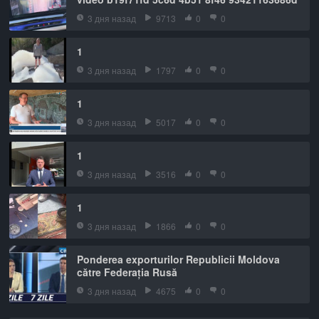
3 дня назад
9713
0
0
1
3 дня назад
1797
0
0
1
3 дня назад
5017
0
0
1
3 дня назад
3516
0
0
1
3 дня назад
1866
0
0
Ponderea exporturilor Republicii Moldova
către Federația Rusă
3 дня назад
4675
0
0