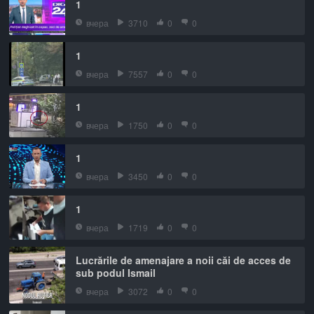
1
вчера
3710
0
0
1
вчера
7557
0
0
1
вчера
1750
0
0
1
вчера
3450
0
0
1
вчера
1719
0
0
Lucrările de amenajare a noii căi de acces de
sub podul Ismail
вчера
3072
0
0