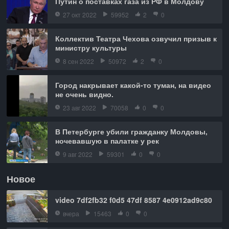
Путин о поставках газа из РФ в Молдову
27 окт 2022
59952
2
0
Коллектив Театра Чехова озвучил призыв к
министру культуры
8 сен 2022
50972
2
0
Город накрывает какой-то туман, на видео
не очень видно.
23 авг 2022
70058
0
0
В Петербурге убили гражданку Молдовы,
ночевавшую в палатке у рек
9 авг 2022
59301
0
0
Новое
video 7df2fb32 f0d5 47df 8587 4e0912ad9c80
вчера
15463
0
0