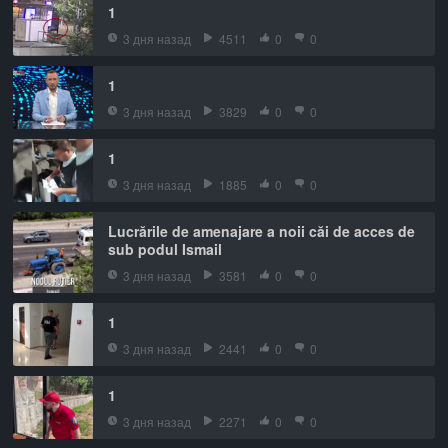
1
3 дня назад
4511
0
0
1
3 дня назад
3829
0
0
1
3 дня назад
1885
0
0
Lucrările de amenajare a noii căi de acces de
sub podul Ismail
3 дня назад
3581
0
0
1
3 дня назад
2441
0
0
1
3 дня назад
2271
0
0