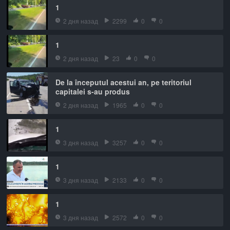
1
2 дня назад
2299
0
0
1
2 дня назад
23
0
0
De la începutul acestui an, pe teritoriul
capitalei s-au produs
2 дня назад
1965
0
0
1
3 дня назад
3257
0
0
1
3 дня назад
2133
0
0
1
3 дня назад
2572
0
0