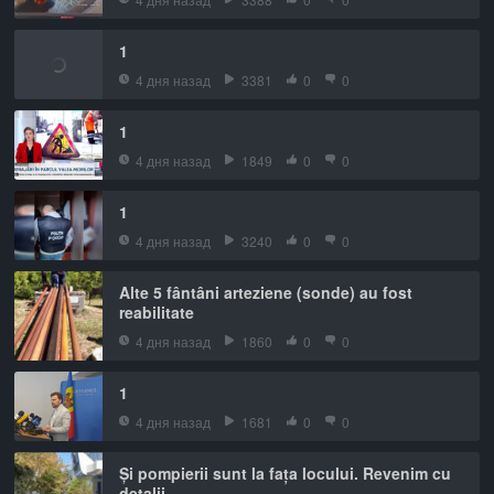
1
4 дня назад
3381
0
0
1
4 дня назад
1849
0
0
1
4 дня назад
3240
0
0
Alte 5 fântâni arteziene (sonde) au fost
reabilitate
4 дня назад
1860
0
0
1
4 дня назад
1681
0
0
Și pompierii sunt la fața locului. Revenim cu
detalii.