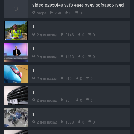
video e2950f49 97f8 4a4e 9949 5cf9a9c6194d
вчера
760
0
0
1
2 дня назад
2146
0
0
1
2 дня назад
1483
0
0
1
2 дня назад
910
0
0
1
2 дня назад
904
0
0
1
2 дня назад
1388
0
0