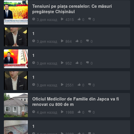
Tensiuni pe piața cerealelor: Ce măsuri
pregătește Chișinăul
3 дня назад
4315
0
0
1
3 дня назад
864
0
0
1
3 дня назад
952
0
0
1
3 дня назад
2551
0
0
Oficiul Medicilor de Familie din Japca va fi
renovat cu 800 de m
4 дня назад
1988
0
0
1
4 дня назад
3388
0
0