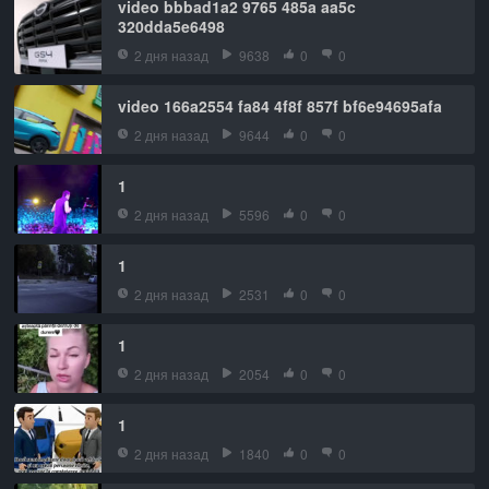
video bbbad1a2 9765 485a aa5c
320dda5e6498
2 дня назад
9638
0
0
video 166a2554 fa84 4f8f 857f bf6e94695afa
2 дня назад
9644
0
0
1
2 дня назад
5596
0
0
1
2 дня назад
2531
0
0
1
2 дня назад
2054
0
0
1
2 дня назад
1840
0
0