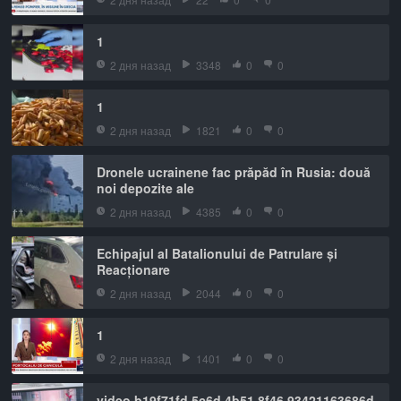
1
2 дня назад
3348
0
0
1
2 дня назад
1821
0
0
Dronele ucrainene fac prăpăd în Rusia: două
noi depozite ale
2 дня назад
4385
0
0
Echipajul al Batalionului de Patrulare și
Reacționare
2 дня назад
2044
0
0
1
2 дня назад
1401
0
0
video b19f71fd 5c6d 4b51 8f46 93421163686d