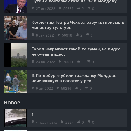
Путин о поставках газа из РФ в Молдову
27 окт 2022
59883
2
0
Коллектив Театра Чехова озвучил призыв к
министру культуры
8 сен 2022
50918
2
0
Город накрывает какой-то туман, на видео
не очень видно.
23 авг 2022
70011
0
0
В Петербурге убили гражданку Молдовы,
ночевавшую в палатке у рек
9 авг 2022
59236
0
0
Новое
1
4 часа назад
2224
0
0