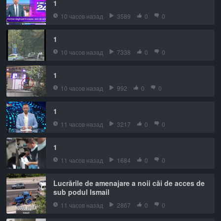
1
10 часов назад
3589
0
0
1
10 часов назад
7338
0
0
1
10 часов назад
992
0
0
1
11 часов назад
3217
0
0
1
11 часов назад
1684
0
0
Lucrările de amenajare a noii căi de acces de
sub podul Ismail
11 часов назад
2867
0
0