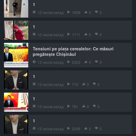
1
12 часов назад
1808
0
0
1
12 часов назад
1711
0
0
Tensiuni pe piața cerealelor: Ce măsuri
pregătește Chișinăul
13 часов назад
2422
0
0
1
13 часов назад
715
0
0
1
13 часов назад
781
0
0
1
13 часов назад
2246
0
0