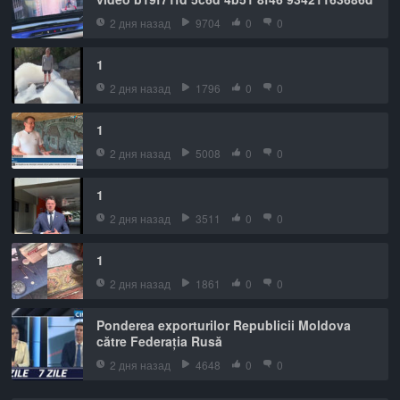
2 дня назад
9704
0
0
1
2 дня назад
1796
0
0
1
2 дня назад
5008
0
0
1
2 дня назад
3511
0
0
1
2 дня назад
1861
0
0
Ponderea exporturilor Republicii Moldova
către Federația Rusă
2 дня назад
4648
0
0