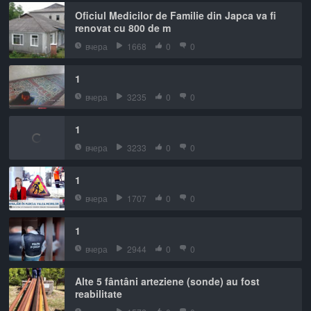
Oficiul Medicilor de Familie din Japca va fi
renovat cu 800 de m
вчера
1668
0
0
1
вчера
3235
0
0
1
вчера
3233
0
0
1
вчера
1707
0
0
1
вчера
2944
0
0
Alte 5 fântâni arteziene (sonde) au fost
reabilitate