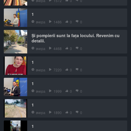
вчера
1572
0
0
1
вчера
1486
0
0
Și pompierii sunt la fața locului. Revenim cu
detalii.
вчера
4468
0
0
1
вчера
7220
0
0
1
вчера
1999
0
0
1
вчера
1890
0
0
1