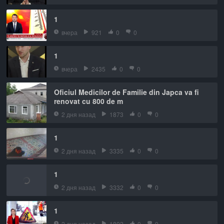
1
вчера
921
0
0
1
вчера
2435
0
0
Oficiul Medicilor de Familie din Japca va fi
renovat cu 800 de m
2 дня назад
1873
0
0
1
2 дня назад
3335
0
0
1
2 дня назад
3332
0
0
1
2 дня назад
1802
0
0