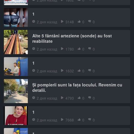
1
2 дня назад
3148
0
0
Alte 5 fântâni arteziene (sonde) au fost
reabilitate
2 дня назад
1780
0
0
1
2 дня назад
1632
0
0
Și pompierii sunt la fața locului. Revenim cu
detalii.
2 дня назад
4793
0
0
1
2 дня назад
7668
0
0
1