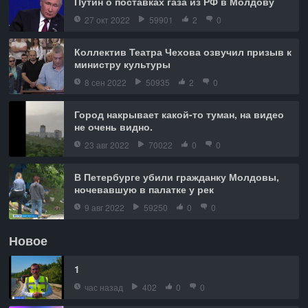
Путин о поставках газа из РФ в Молдову
27 окт 2022
59901
2
0
Коллектив Театра Чехова озвучил призыв к
министру культуры
8 сен 2022
50935
2
0
Город накрывает какой-то туман, на видео
не очень видно.
23 авг 2022
70022
0
0
В Петербурге убили гражданку Молдовы,
ночевавшую в палатке у рек
9 авг 2022
59250
0
0
Новое
1
час назад
402
0
0