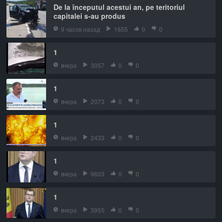
De la începutul acestui an, pe teritoriul
capitalei s-au produs
9 часов назад
1655
0
0
1
вчера
3057
0
0
1
вчера
2073
0
0
1
вчера
2433
0
0
1
вчера
9603
0
0
1
вчера
3955
0
0