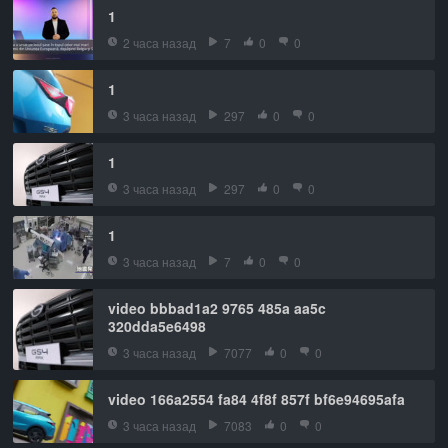
1
2 часа назад
7
0
0
1
3 часа назад
297
0
0
1
3 часа назад
297
0
0
1
3 часа назад
7
0
0
video bbbad1a2 9765 485a aa5c
320dda5e6498
3 часа назад
7077
0
0
video 166a2554 fa84 4f8f 857f bf6e94695afa
3 часа назад
7083
0
0