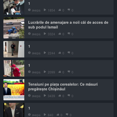
1
вчера
1854
0
0
Lucrările de amenajare a noii căi de acces de
sub podul Ismail
вчера
3324
0
0
1
вчера
2244
0
0
1
вчера
2099
0
0
Tensiuni pe piața cerealelor: Ce măsuri
pregătește Chișinăul
вчера
3439
0
0
1
вчера
840
0
0