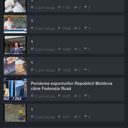
2 дня назад
1793
0
0
1
2 дня назад
4968
0
0
1
2 дня назад
3499
0
0
1
2 дня назад
1859
0
0
Ponderea exporturilor Republicii Moldova
către Federația Rusă
2 дня назад
4627
0
0
1
2 дня назад
1671
0
0