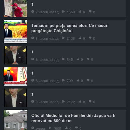
1
7 часов назад
1569
0
0
Tensiuni pe piața cerealelor: Ce măsuri
pregătește Chișinăul
8 часов назад
2138
0
0
1
8 часов назад
645
0
0
1
8 часов назад
709
0
0
1
8 часов назад
2172
0
0
Oficiul Medicilor de Familie din Japca va fi
renovat cu 800 de m
вчера
1609
0
0