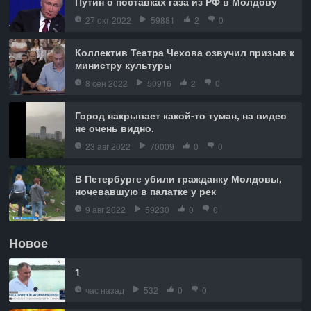
Путин о поставках газа из РФ в Молдову
27 окт 2022
59881
2
0
Коллектив Театра Чехова озвучил призыв к
министру культуры
8 сен 2022
50916
2
0
Город накрывает какой-то туман, на видео
не очень видно.
23 авг 2022
70009
0
0
В Петербурге убили гражданку Молдовы,
ночевавшую в палатке у рек
9 авг 2022
59230
0
0
Новое
1
час назад
532
0
0