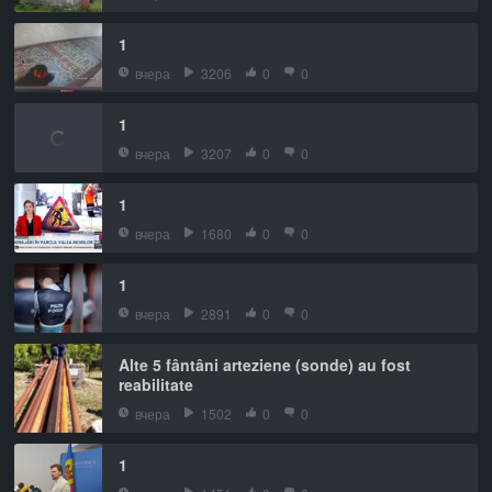
1
вчера
3206
0
0
1
вчера
3207
0
0
1
вчера
1680
0
0
1
вчера
2891
0
0
Alte 5 fântâni arteziene (sonde) au fost
reabilitate
вчера
1502
0
0
1