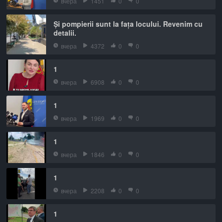
вчера
1451
0
0
Și pompierii sunt la fața locului. Revenim cu
detalii.
вчера
4372
0
0
1
вчера
6908
0
0
1
вчера
1969
0
0
1
вчера
1846
0
0
1
вчера
2208
0
0
1