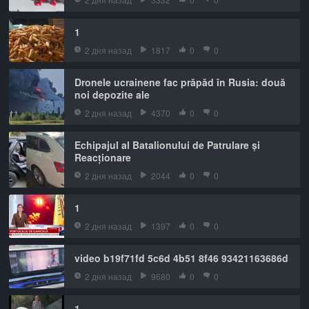
1
2 дня назад
1817
0
0
Dronele ucrainene fac prăpăd în Rusia: două
noi depozite ale
2 дня назад
4370
0
0
Echipajul al Batalionului de Patrulare și
Reacționare
2 дня назад
2044
0
0
1
2 дня назад
1397
0
0
video b19f71fd 5c6d 4b51 8f46 93421163686d
2 дня назад
9680
0
0
1