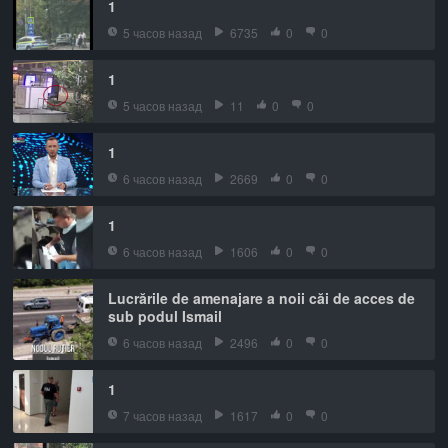
1
5 часов назад
6735
0
0
1
5 часов назад
11
0
0
1
6 часов назад
2669
0
0
1
6 часов назад
1606
0
0
Lucrările de amenajare a noii căi de acces de
sub podul Ismail
6 часов назад
2496
0
0
1
7 часов назад
1617
0
0