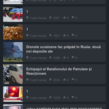
1
3 дня назад
3351
0
0
1
3 дня назад
1821
0
0
Dronele ucrainene fac prăpăd în Rusia: două
noi depozite ale
3 дня назад
4389
0
0
Echipajul al Batalionului de Patrulare și
Reacționare
3 дня назад
2045
0
0
1
3 дня назад
1403
0
0
video b19f71fd 5c6d 4b51 8f46 93421163686d