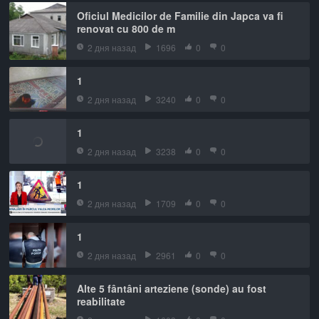
Oficiul Medicilor de Familie din Japca va fi
renovat cu 800 de m
2 дня назад
1696
0
0
1
2 дня назад
3240
0
0
1
2 дня назад
3238
0
0
1
2 дня назад
1709
0
0
1
2 дня назад
2961
0
0
Alte 5 fântâni arteziene (sonde) au fost
reabilitate