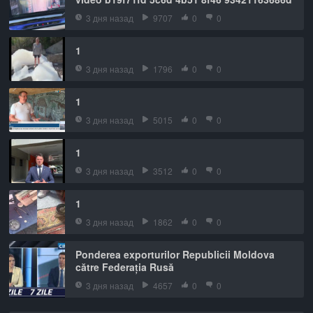
3 дня назад
9707
0
0
1
3 дня назад
1796
0
0
1
3 дня назад
5015
0
0
1
3 дня назад
3512
0
0
1
3 дня назад
1862
0
0
Ponderea exporturilor Republicii Moldova
către Federația Rusă
3 дня назад
4657
0
0