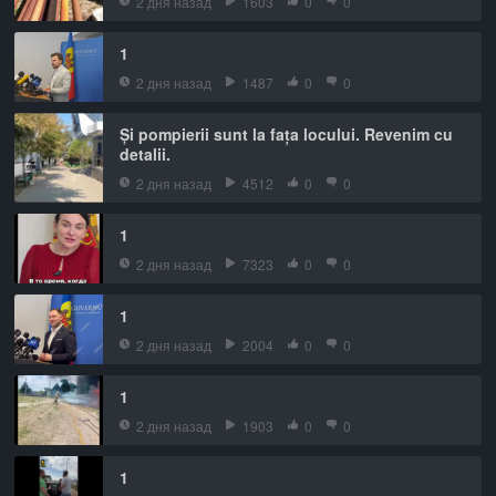
2 дня назад
1603
0
0
1
2 дня назад
1487
0
0
Și pompierii sunt la fața locului. Revenim cu
detalii.
2 дня назад
4512
0
0
1
2 дня назад
7323
0
0
1
2 дня назад
2004
0
0
1
2 дня назад
1903
0
0
1