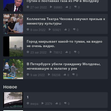
Путин о поставках газа из РФ в Молдову
27 окт 2022
59885
2
0
Коллектив Театра Чехова озвучил призыв к
министру культуры
8 сен 2022
50921
2
0
Город накрывает какой-то туман, на видео
не очень видно.
23 авг 2022
70012
0
0
В Петербурге убили гражданку Молдовы,
ночевавшую в палатке у рек
9 авг 2022
59238
0
0
Новое
1
вчера
2379
0
0