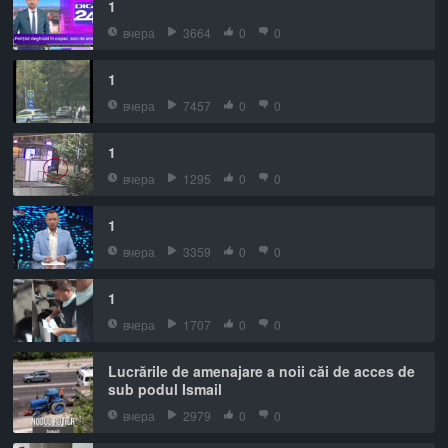
1
вчера
3664
0
0
1
вчера
7457
0
0
1
вчера
1295
0
0
1
вчера
3359
0
0
1
вчера
1707
0
0
Lucrările de amenajare a noii căi de acces de
sub podul Ismail
вчера
2979
0
0