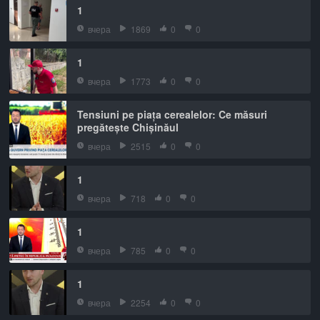
1
вчера
1869
0
0
1
вчера
1773
0
0
Tensiuni pe piața cerealelor: Ce măsuri
pregătește Chișinăul
вчера
2515
0
0
1
вчера
718
0
0
1
вчера
785
0
0
1
вчера
2254
0
0