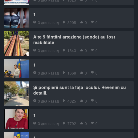
1
3 дня назад
3205
0
0
Alte 5 fântâni arteziene (sonde) au fost
reabilitate
3 дня назад
1843
0
0
1
3 дня назад
1668
0
0
Și pompierii sunt la fața locului. Revenim cu
detalii.
3 дня назад
4825
0
0
1
3 дня назад
7792
0
0
1