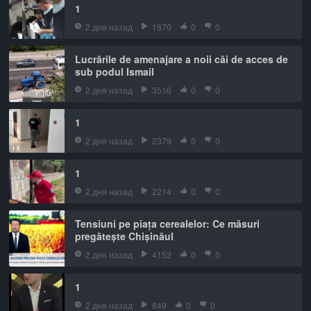
1
2 дня назад
1870
0
0
Lucrările de amenajare a noii căi de acces de
sub podul Ismail
2 дня назад
3516
0
0
1
2 дня назад
2379
0
0
1
2 дня назад
2214
0
0
Tensiuni pe piața cerealelor: Ce măsuri
pregătește Chișinăul
2 дня назад
4152
0
0
1
2 дня назад
849
0
0