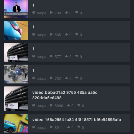
1
вчера
780
0
0
1
вчера
585
0
0
1
вчера
577
0
0
1
вчера
762
0
0
video bbbad1a2 9765 485a aa5c
320dda5e6498
вчера
8906
0
0
video 166a2554 fa84 4f8f 857f bf6e94695afa
вчера
8911
0
0