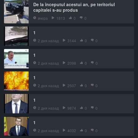
De la începutul acestui an, pe teritoriul
capitalei s-au produs
вчера
1813
0
0
1
2 дня назад
3144
0
0
1
2 дня назад
2098
0
0
1
2 дня назад
2507
0
0
1
2 дня назад
9874
0
0
1
2 дня назад
4032
0
0