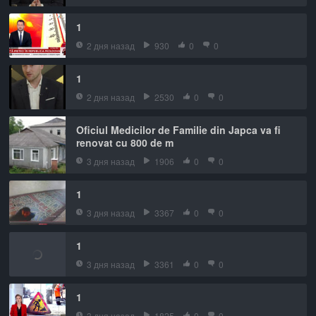
1
2 дня назад
930
0
0
1
2 дня назад
2530
0
0
Oficiul Medicilor de Familie din Japca va fi
renovat cu 800 de m
3 дня назад
1906
0
0
1
3 дня назад
3367
0
0
1
3 дня назад
3361
0
0
1
3 дня назад
1825
0
0