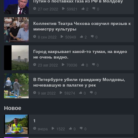
Путин о поставках газа из РФ в Молдову
27 окт 2022
59921
2
0
Коллектив Театра Чехова озвучил призыв к
министру культуры
8 сен 2022
50949
2
0
Город накрывает какой-то туман, на видео
не очень видно.
23 авг 2022
70036
0
0
В Петербурге убили гражданку Молдовы,
ночевавшую в палатке у рек
9 авг 2022
59274
0
0
Новое
1
вчера
1522
0
0