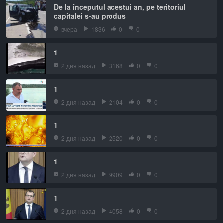
De la începutul acestui an, pe teritoriul
capitalei s-au produs
вчера
1836
0
0
1
2 дня назад
3168
0
0
1
2 дня назад
2104
0
0
1
2 дня назад
2520
0
0
1
2 дня назад
9909
0
0
1
2 дня назад
4058
0
0