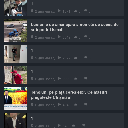
1
2 дня назад
1871
0
0
Lucrările de amenajare a noii căi de acces de
sub podul Ismail
2 дня назад
3549
0
0
1
2 дня назад
2397
0
0
1
2 дня назад
2229
0
0
Tensiuni pe piața cerealelor: Ce măsuri
pregătește Chișinăul
2 дня назад
4243
0
0
1
2 дня назад
849
0
0