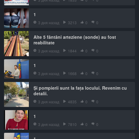
1
3 дня назад
3213
0
0
Alte 5 fântâni arteziene (sonde) au fost
reabilitate
3 дня назад
1844
0
0
1
3 дня назад
1668
0
0
Și pompierii sunt la fața locului. Revenim cu
detalii.
3 дня назад
4835
0
0
1
3 дня назад
7810
0
0
1