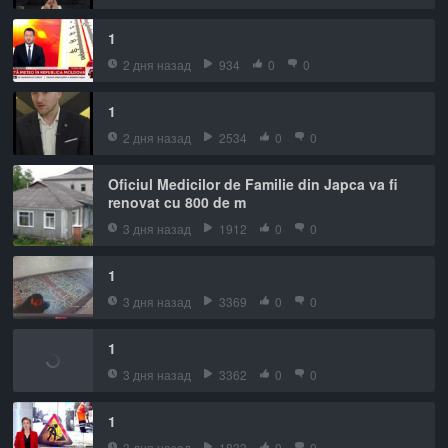
1
2 дня назад
934
0
0
1
2 дня назад
2534
0
0
Oficiul Medicilor de Familie din Japca va fi
renovat cu 800 de m
3 дня назад
1912
0
0
1
3 дня назад
3369
0
0
1
3 дня назад
3362
0
0
1
3 дня назад
1833
0
0