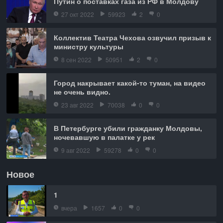
Путин о поставках газа из РФ в Молдову
27 окт 2022
59923
2
0
Коллектив Театра Чехова озвучил призыв к
министру культуры
8 сен 2022
50951
2
0
Город накрывает какой-то туман, на видео
не очень видно.
23 авг 2022
70038
0
0
В Петербурге убили гражданку Молдовы,
ночевавшую в палатке у рек
9 авг 2022
59278
0
0
Новое
1
вчера
1657
0
0