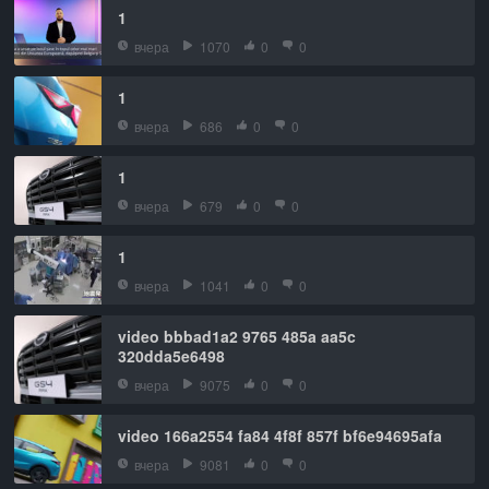
1
вчера
1070
0
0
1
вчера
686
0
0
1
вчера
679
0
0
1
вчера
1041
0
0
video bbbad1a2 9765 485a aa5c
320dda5e6498
вчера
9075
0
0
video 166a2554 fa84 4f8f 857f bf6e94695afa
вчера
9081
0
0