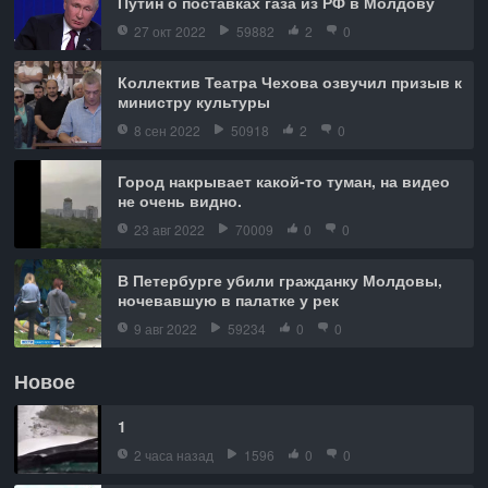
Путин о поставках газа из РФ в Молдову
27 окт 2022
59882
2
0
Коллектив Театра Чехова озвучил призыв к
министру культуры
8 сен 2022
50918
2
0
Город накрывает какой-то туман, на видео
не очень видно.
23 авг 2022
70009
0
0
В Петербурге убили гражданку Молдовы,
ночевавшую в палатке у рек
9 авг 2022
59234
0
0
Новое
1
2 часа назад
1596
0
0