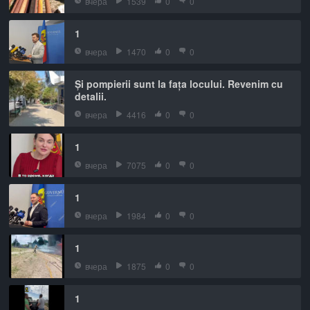
вчера
1539
0
0
1
вчера
1470
0
0
Și pompierii sunt la fața locului. Revenim cu
detalii.
вчера
4416
0
0
1
вчера
7075
0
0
1
вчера
1984
0
0
1
вчера
1875
0
0
1