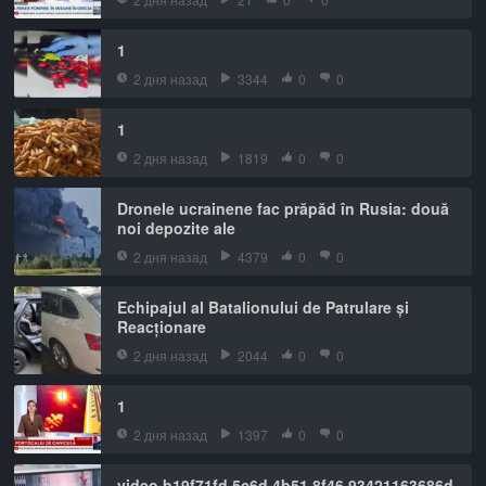
1
2 дня назад
3344
0
0
1
2 дня назад
1819
0
0
Dronele ucrainene fac prăpăd în Rusia: două
noi depozite ale
2 дня назад
4379
0
0
Echipajul al Batalionului de Patrulare și
Reacționare
2 дня назад
2044
0
0
1
2 дня назад
1397
0
0
video b19f71fd 5c6d 4b51 8f46 93421163686d