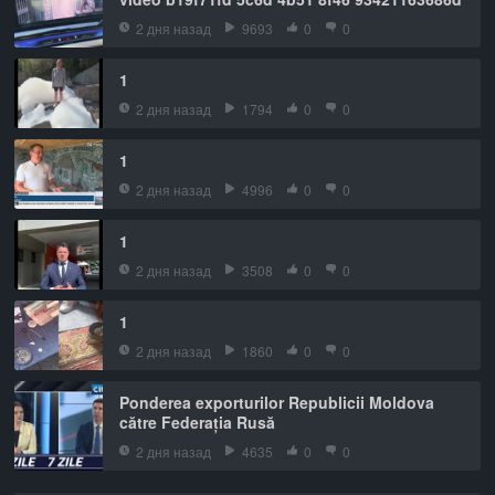
2 дня назад
9693
0
0
1
2 дня назад
1794
0
0
1
2 дня назад
4996
0
0
1
2 дня назад
3508
0
0
1
2 дня назад
1860
0
0
Ponderea exporturilor Republicii Moldova
către Federația Rusă
2 дня назад
4635
0
0