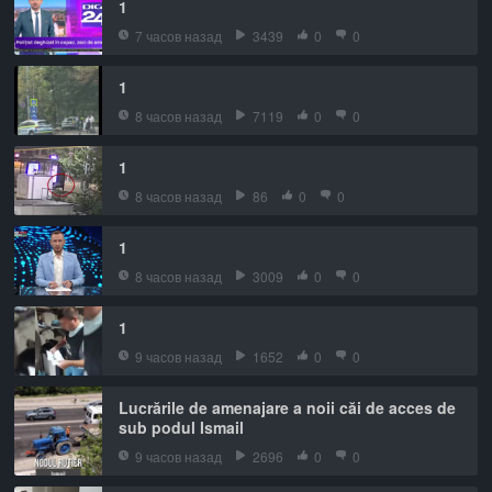
1
7 часов назад
3439
0
0
1
8 часов назад
7119
0
0
1
8 часов назад
86
0
0
1
8 часов назад
3009
0
0
1
9 часов назад
1652
0
0
Lucrările de amenajare a noii căi de acces de
sub podul Ismail
9 часов назад
2696
0
0