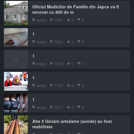
Oficiul Medicilor de Familie din Japca va fi
renovat cu 800 de m
вчера
1651
0
0
1
вчера
3223
0
0
1
вчера
3223
0
0
1
вчера
1701
0
0
1
вчера
2917
0
0
Alte 5 fântâni arteziene (sonde) au fost
reabilitate