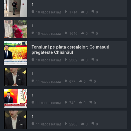
1
10 часов назад
1714
0
0
1
10 часов назад
1646
0
0
Tensiuni pe piața cerealelor: Ce măsuri
pregătește Chișinăul
10 часов назад
2302
0
0
1
11 часов назад
677
0
0
1
11 часов назад
742
0
0
1
11 часов назад
2205
0
0