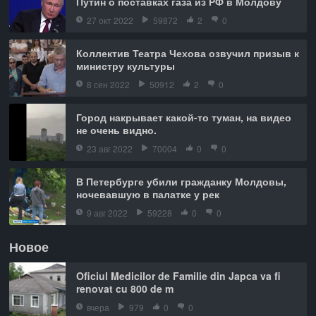
Путин о поставках газа из РФ в Молдову
27 окт 2022
59872
2
0
Коллектив Театра Чехова озвучил призыв к
министру культуры
8 сен 2022
50912
2
0
Город накрывает какой-то туман, на видео
не очень видно.
23 авг 2022
70004
0
0
В Петербурге убили гражданку Молдовы,
ночевавшую в палатке у рек
9 авг 2022
59228
0
0
Новое
Oficiul Medicilor de Familie din Japca va fi
renovat cu 800 de m
вчера
979
0
0