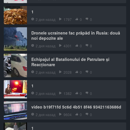
1
2 дня назад
1797
0
0
Dronele ucrainene fac prăpăd în Rusia: două
noi depozite ale
2 дня назад
4301
0
0
Echipajul al Batalionului de Patrulare și
Reacționare
2 дня назад
2028
0
0
1
2 дня назад
1382
0
0
video b19f71fd 5c6d 4b51 8f46 93421163686d
2 дня назад
9604
0
0
1