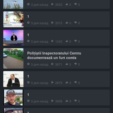
3 дня назад
3533
0
0
1
3 дня назад
3315
0
0
1
3 дня назад
1242
0
0
Polițiștii Inspectoratului Centru
documentează un furt comis
3 дня назад
3671
0
0
1
3 дня назад
2879
0
0
1
3 дня назад
3608
0
0
1