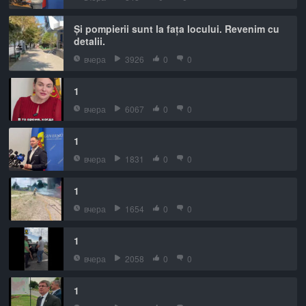
Și pompierii sunt la fața locului. Revenim cu
detalii.
вчера
3926
0
0
1
вчера
6067
0
0
1
вчера
1831
0
0
1
вчера
1654
0
0
1
вчера
2058
0
0
1