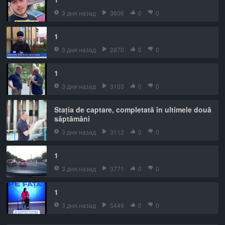
3 дня назад
3606
0
0
1
3 дня назад
2870
0
0
1
3 дня назад
3103
0
0
Stația de captare, completată în ultimele două
săptămâni
3 дня назад
3112
0
0
1
3 дня назад
3771
0
0
1
3 дня назад
5449
0
0