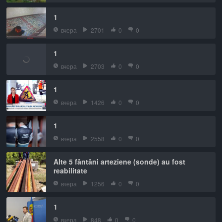
1
вчера
2701
0
0
1
вчера
2703
0
0
1
вчера
1426
0
0
1
вчера
2558
0
0
Alte 5 fântâni arteziene (sonde) au fost
reabilitate
вчера
1256
0
0
1
вчера
848
0
0