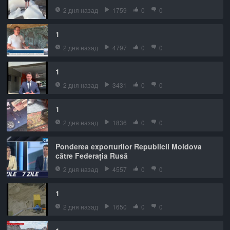
2 дня назад
1759
0
0
1
2 дня назад
4797
0
0
1
2 дня назад
3431
0
0
1
2 дня назад
1836
0
0
Ponderea exporturilor Republicii Moldova
către Federația Rusă
2 дня назад
4557
0
0
1
2 дня назад
1650
0
0