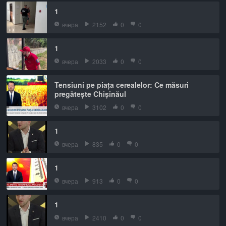
1
вчера
2152
0
0
1
вчера
2033
0
0
Tensiuni pe piața cerealelor: Ce măsuri
pregătește Chișinăul
вчера
3102
0
0
1
вчера
835
0
0
1
вчера
913
0
0
1
вчера
2410
0
0