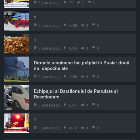
3 дня назад
25
0
0
1
3 дня назад
3369
0
0
1
3 дня назад
1834
0
0
Dronele ucrainene fac prăpăd în Rusia: două
noi depozite ale
3 дня назад
4398
0
0
Echipajul al Batalionului de Patrulare și
Reacționare
3 дня назад
2051
0
0
1
3 дня назад
1416
0
0