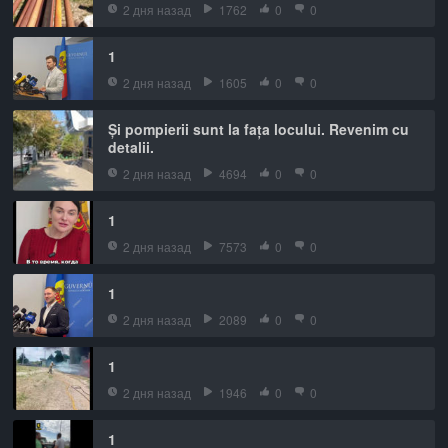
2 дня назад
1762
0
0
1
2 дня назад
1605
0
0
Și pompierii sunt la fața locului. Revenim cu
detalii.
2 дня назад
4694
0
0
1
2 дня назад
7573
0
0
1
2 дня назад
2089
0
0
1
2 дня назад
1946
0
0
1