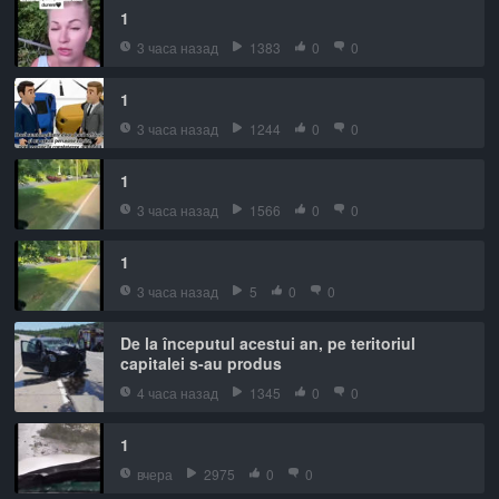
1
3 часа назад
1383
0
0
1
3 часа назад
1244
0
0
1
3 часа назад
1566
0
0
1
3 часа назад
5
0
0
De la începutul acestui an, pe teritoriul
capitalei s-au produs
4 часа назад
1345
0
0
1
вчера
2975
0
0