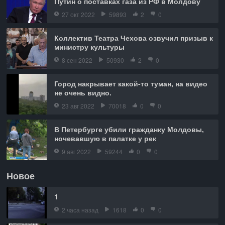
Путин о поставках газа из РФ в Молдову
27 окт 2022
59893
2
0
Коллектив Театра Чехова озвучил призыв к
министру культуры
8 сен 2022
50930
2
0
Город накрывает какой-то туман, на видео
не очень видно.
23 авг 2022
70018
0
0
В Петербурге убили гражданку Молдовы,
ночевавшую в палатке у рек
9 авг 2022
59244
0
0
Новое
1
2 часа назад
1618
0
0