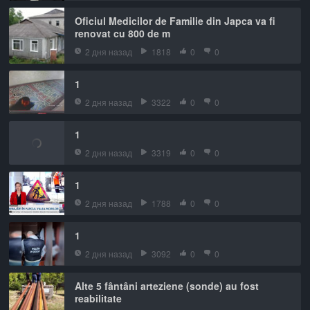
Oficiul Medicilor de Familie din Japca va fi
renovat cu 800 de m
2 дня назад
1818
0
0
1
2 дня назад
3322
0
0
1
2 дня назад
3319
0
0
1
2 дня назад
1788
0
0
1
2 дня назад
3092
0
0
Alte 5 fântâni arteziene (sonde) au fost
reabilitate