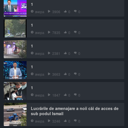
1
вчера
3906
0
0
1
вчера
7835
0
0
1
вчера
2381
0
0
1
вчера
3663
0
0
1
вчера
1847
0
0
Lucrările de amenajare a noii căi de acces de
sub podul Ismail
вчера
3246
0
0