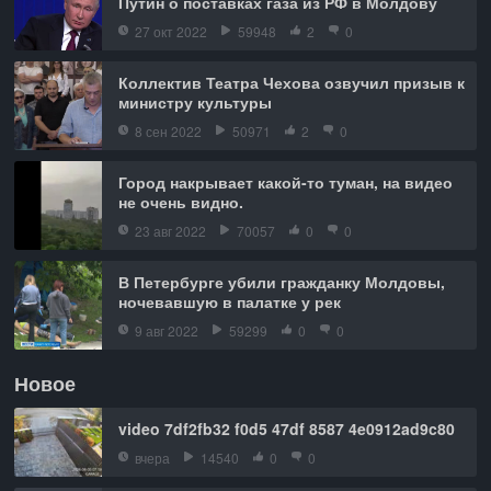
Путин о поставках газа из РФ в Молдову
27 окт 2022
59948
2
0
Коллектив Театра Чехова озвучил призыв к
министру культуры
8 сен 2022
50971
2
0
Город накрывает какой-то туман, на видео
не очень видно.
23 авг 2022
70057
0
0
В Петербурге убили гражданку Молдовы,
ночевавшую в палатке у рек
9 авг 2022
59299
0
0
Новое
video 7df2fb32 f0d5 47df 8587 4e0912ad9c80
вчера
14540
0
0