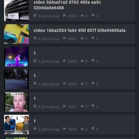
video bbbad1a2 9765 485a aa5c
320dda5e6498
2 дня назад
9559
0
0
video 166a2554 fa84 4f8f 857f bf6e94695afa
2 дня назад
9563
0
0
1
2 дня назад
5469
0
0
1
2 дня назад
2506
0
0
1
2 дня назад
2041
0
0
1
2 дня назад
1830
0
0