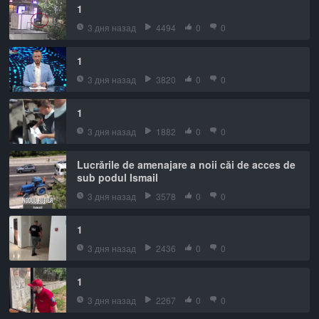
1
3 дня назад
4494
0
0
1
3 дня назад
3820
0
0
1
3 дня назад
1882
0
0
Lucrările de amenajare a noii căi de acces de
sub podul Ismail
3 дня назад
3578
0
0
1
3 дня назад
2436
0
0
1
3 дня назад
2267
0
0