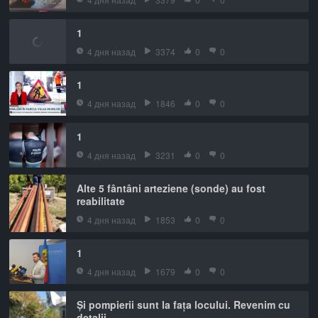
1
4 дня назад
3374
0
0
1
4 дня назад
1846
0
0
1
4 дня назад
3231
0
0
Alte 5 fântâni arteziene (sonde) au fost
reabilitate
4 дня назад
1853
0
0
1
4 дня назад
1679
0
0
Și pompierii sunt la fața locului. Revenim cu
detalii.