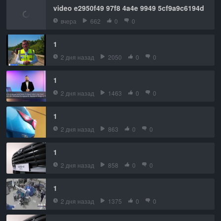
video e2950f49 97f8 4a4e 9949 5cf9a9c6194d
вчера
662
0
0
1
2 дня назад
2050
0
0
1
2 дня назад
1463
0
0
1
2 дня назад
863
0
0
1
2 дня назад
858
0
0
1
2 дня назад
1375
0
0