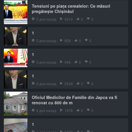
Tensiuni pe piața cerealelor: Ce măsuri
pregătește Chișinăul
3 дня назад
4310
0
0
1
3 дня назад
858
0
0
1
3 дня назад
946
0
0
1
3 дня назад
2549
0
0
Oficiul Medicilor de Familie din Japca va fi
renovat cu 800 de m
4 дня назад
1978
0
0
1
4 дня назад
3379
0
0