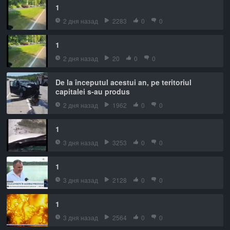
1
2 дня назад
2283
0
0
1
2 дня назад
20
0
0
De la începutul acestui an, pe teritoriul
capitalei s-au produs
2 дня назад
1962
0
0
1
3 дня назад
3253
0
0
1
3 дня назад
2128
0
0
1
3 дня назад
2564
0
0