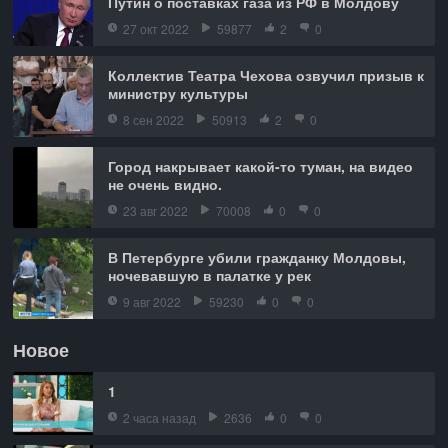
Путин о поставках газа из РФ в Молдову
27 окт 2022
59877
2
0
Коллектив Театра Чехова озвучил призыв к
министру культуры
8 сен 2022
50913
2
0
Город накрывает какой-то туман, на видео
не очень видно.
23 авг 2022
70008
0
0
В Петербурге убили гражданку Молдовы,
ночевавшую в палатке у рек
9 авг 2022
59230
0
0
Новое
1
2 часа назад
2636
0
0