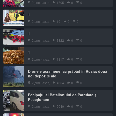
2 дня назад
1705
0
0
1
2 дня назад
19
0
0
1
2 дня назад
3322
0
0
1
2 дня назад
1817
0
0
Dronele ucrainene fac prăpăd în Rusia: două
noi depozite ale
2 дня назад
4354
0
0
Echipajul al Batalionului de Patrulare și
Reacționare
2 дня назад
2040
0
0