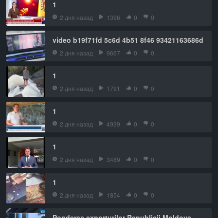
1
2 дня назад
1396
0
0
video b19f71fd 5c6d 4b51 8f46 93421163686d
2 дня назад
9667
0
0
1
2 дня назад
1791
0
0
1
2 дня назад
4939
0
0
1
2 дня назад
3489
0
0
1
2 дня назад
1854
0
0
Ponderea exporturilor Republicii Moldova