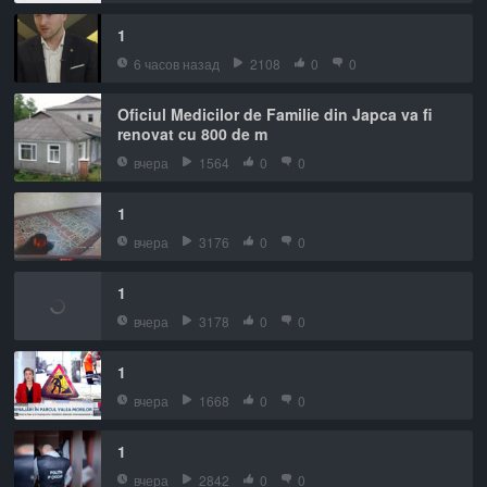
1
6 часов назад
2108
0
0
Oficiul Medicilor de Familie din Japca va fi
renovat cu 800 de m
вчера
1564
0
0
1
вчера
3176
0
0
1
вчера
3178
0
0
1
вчера
1668
0
0
1
вчера
2842
0
0