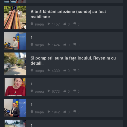
Alte 5 fântâni arteziene (sonde) au fost
reabilitate
вчера
1457
0
0
1
вчера
1424
0
0
Și pompierii sunt la fața locului. Revenim cu
detalii.
вчера
4330
0
0
1
вчера
6773
0
0
1
вчера
1942
0
0
1