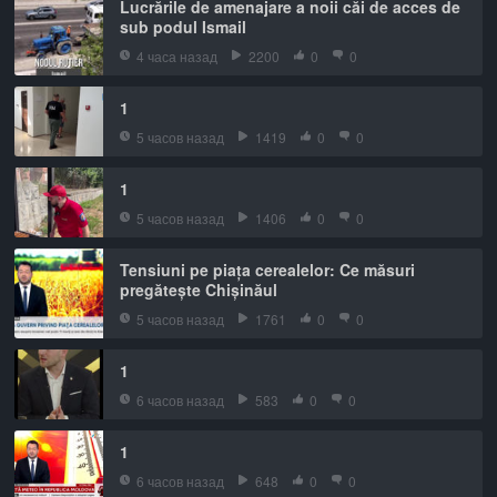
Lucrările de amenajare a noii căi de acces de
sub podul Ismail
4 часа назад
2200
0
0
1
5 часов назад
1419
0
0
1
5 часов назад
1406
0
0
Tensiuni pe piața cerealelor: Ce măsuri
pregătește Chișinăul
5 часов назад
1761
0
0
1
6 часов назад
583
0
0
1
6 часов назад
648
0
0