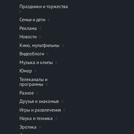
Праздники и торжества
0
Семья и дети
0
Реклама
0
Новости
0
Кино, мультфильмы
0
Видеоблоги
0
Музыка и клипы
0
Юмор
0
Телеканалы и
программы
0
Разное
0
Друзья и знакомые
0
Игры и развлечения
0
Наука и техника
0
Эротика
0