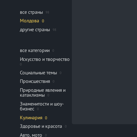
все страны
98
Молдова
0
другие страны
98
все категории
0
Искусство и творчество
0
Социальные темы
0
Происшествия
0
Природные явления и
катаклизмы
0
Знаменитости и шоу-
бизнес
0
Кулинария
0
Здоровье и красота
0
Авто, мото
0