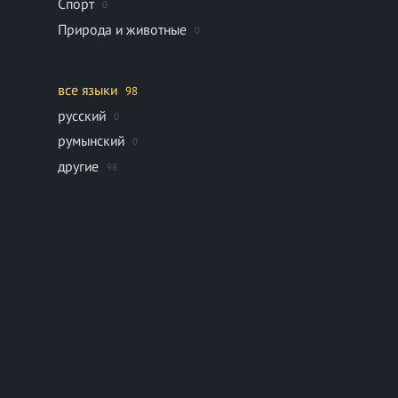
Спорт
0
Природа и животные
0
все языки
98
русский
0
румынский
0
другие
98