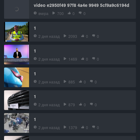
video e2950f49 97f8 4a4e 9949 5cf9a9c6194d
вчера
700
0
0
1
2 дня назад
2093
0
0
1
2 дня назад
1469
0
0
1
2 дня назад
885
0
0
1
2 дня назад
879
0
0
1
2 дня назад
1379
0
0