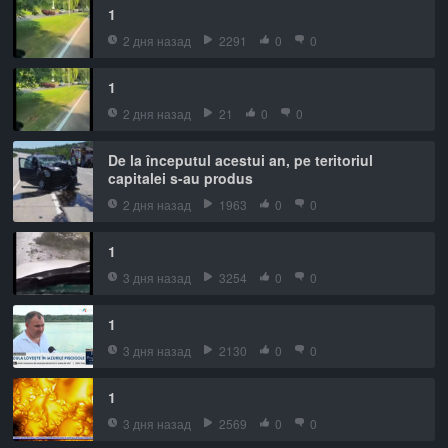
1
2 дня назад
2291
0
0
1
2 дня назад
21
0
0
De la începutul acestui an, pe teritoriul
capitalei s-au produs
2 дня назад
1963
0
0
1
3 дня назад
3254
0
0
1
3 дня назад
2130
0
0
1
3 дня назад
2569
0
0