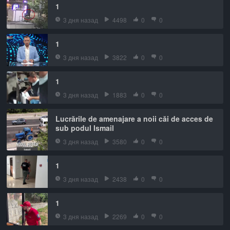
1
3 дня назад
4498
0
0
1
3 дня назад
3822
0
0
1
3 дня назад
1883
0
0
Lucrările de amenajare a noii căi de acces de
sub podul Ismail
3 дня назад
3580
0
0
1
3 дня назад
2438
0
0
1
3 дня назад
2269
0
0