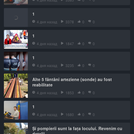
1
4 дня назад
3378
0
0
1
4 дня назад
1847
0
0
1
4 дня назад
3235
0
0
Alte 5 fântâni arteziene (sonde) au fost
reabilitate
4 дня назад
1853
0
0
1
4 дня назад
1680
0
0
Și pompierii sunt la fața locului. Revenim cu
detalii.