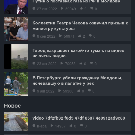
Путин о поставках газа из РФ в Молдову
27 окт 2022
59949
2
0
Коллектив Театра Чехова озвучил призыв к
министру культуры
8 сен 2022
50971
2
0
Город накрывает какой-то туман, на видео
не очень видно.
23 авг 2022
70058
0
0
В Петербурге убили гражданку Молдовы,
ночевавшую в палатке у рек
9 авг 2022
59300
0
0
Новое
video 7df2fb32 f0d5 47df 8587 4e0912ad9c80
вчера
14957
0
0