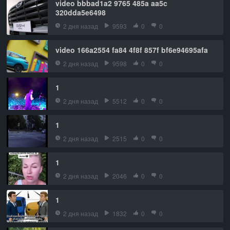
video bbbad1a2 9765 485a aa5c
320dda5e6498
2 дня назад
9593
0
0
video 166a2554 fa84 4f8f 857f bf6e94695afa
2 дня назад
9598
0
0
1
2 дня назад
5512
0
0
1
2 дня назад
2515
0
0
1
2 дня назад
2046
0
0
1
2 дня назад
1832
0
0