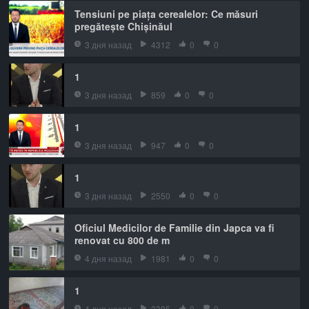
Tensiuni pe piața cerealelor: Ce măsuri
pregătește Chișinăul
3 дня назад
4312
0
0
1
3 дня назад
859
0
0
1
3 дня назад
947
0
0
1
3 дня назад
2550
0
0
Oficiul Medicilor de Familie din Japca va fi
renovat cu 800 de m
4 дня назад
1981
0
0
1
4 дня назад
3385
0
0