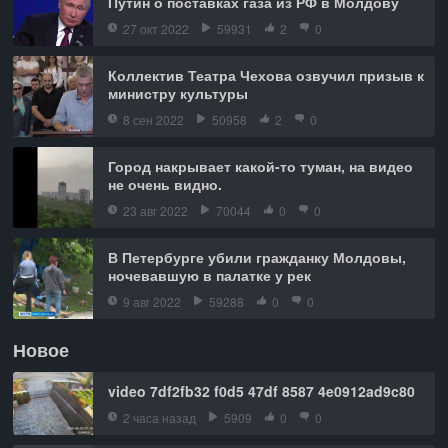
Путин о поставках газа из РФ в Молдову
27 окт 2022
59931
2
0
Коллектив Театра Чехова озвучил призыв к
министру культуры
8 сен 2022
50958
2
0
Город накрывает какой-то туман, на видео
не очень видно.
23 авг 2022
70044
0
0
В Петербурге убили гражданку Молдовы,
ночевавшую в палатке у рек
9 авг 2022
59288
0
0
Новое
video 7df2fb32 f0d5 47df 8587 4e0912ad9c80
2 часа назад
5909
0
0