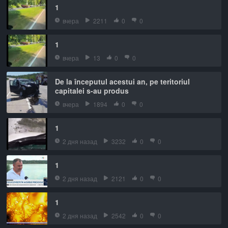
1
вчера
2211
0
0
1
вчера
13
0
0
De la începutul acestui an, pe teritoriul
capitalei s-au produs
вчера
1894
0
0
1
2 дня назад
3232
0
0
1
2 дня назад
2121
0
0
1
2 дня назад
2542
0
0