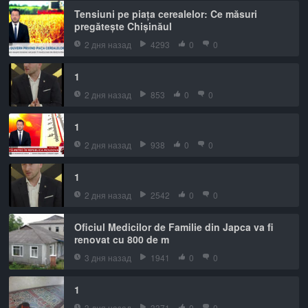
Tensiuni pe piața cerealelor: Ce măsuri
pregătește Chișinăul
2 дня назад
4293
0
0
1
2 дня назад
853
0
0
1
2 дня назад
938
0
0
1
2 дня назад
2542
0
0
Oficiul Medicilor de Familie din Japca va fi
renovat cu 800 de m
3 дня назад
1941
0
0
1
3 дня назад
3371
0
0