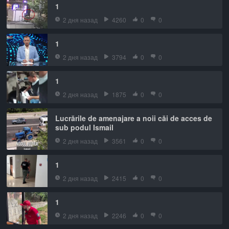
1
2 дня назад
4260
0
0
1
2 дня назад
3794
0
0
1
2 дня назад
1875
0
0
Lucrările de amenajare a noii căi de acces de
sub podul Ismail
2 дня назад
3561
0
0
1
2 дня назад
2415
0
0
1
2 дня назад
2246
0
0