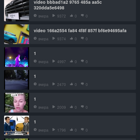
video bbbad1a2 9765 485a aa5c
320dda5e6498
вчера
9372
0
0
video 166a2554 fa84 4f8f 857f bf6e94695afa
вчера
9374
0
0
1
вчера
4997
0
0
1
вчера
2470
0
0
1
вчера
2009
0
0
1
вчера
1796
0
0