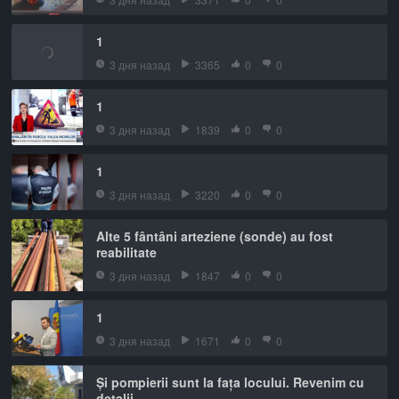
1
3 дня назад
3365
0
0
1
3 дня назад
1839
0
0
1
3 дня назад
3220
0
0
Alte 5 fântâni arteziene (sonde) au fost
reabilitate
3 дня назад
1847
0
0
1
3 дня назад
1671
0
0
Și pompierii sunt la fața locului. Revenim cu
detalii.