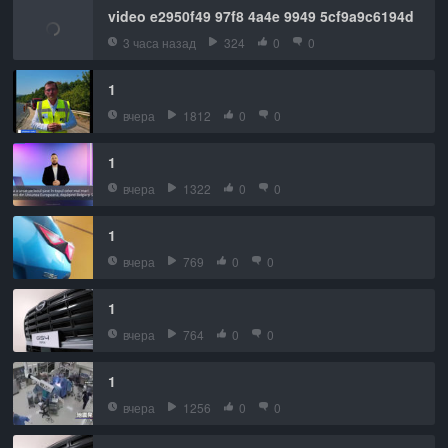
video e2950f49 97f8 4a4e 9949 5cf9a9c6194d
3 часа назад
324
0
0
1
вчера
1812
0
0
1
вчера
1322
0
0
1
вчера
769
0
0
1
вчера
764
0
0
1
вчера
1256
0
0