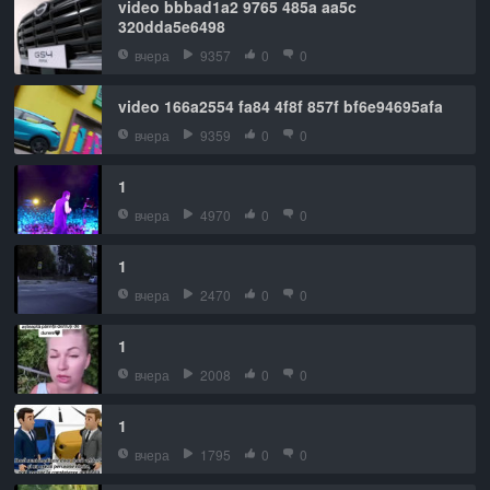
video bbbad1a2 9765 485a aa5c
320dda5e6498
вчера
9357
0
0
video 166a2554 fa84 4f8f 857f bf6e94695afa
вчера
9359
0
0
1
вчера
4970
0
0
1
вчера
2470
0
0
1
вчера
2008
0
0
1
вчера
1795
0
0