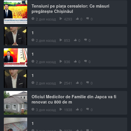
Tensiuni pe piața cerealelor: Ce măsuri
pregătește Chișinăul
2 дня назад
4293
0
0
1
2 дня назад
853
0
0
1
2 дня назад
936
0
0
1
2 дня назад
2541
0
0
Oficiul Medicilor de Familie din Japca va fi
renovat cu 800 de m
3 дня назад
1938
0
0
1
3 дня назад
3370
0
0