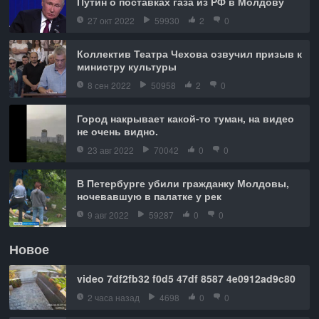
Путин о поставках газа из РФ в Молдову
27 окт 2022
59930
2
0
Коллектив Театра Чехова озвучил призыв к
министру культуры
8 сен 2022
50958
2
0
Город накрывает какой-то туман, на видео
не очень видно.
23 авг 2022
70042
0
0
В Петербурге убили гражданку Молдовы,
ночевавшую в палатке у рек
9 авг 2022
59287
0
0
Новое
video 7df2fb32 f0d5 47df 8587 4e0912ad9c80
2 часа назад
4698
0
0