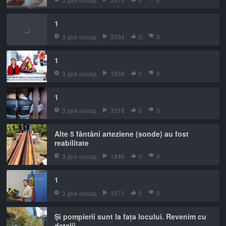
1
3 дня назад
3364
0
0
1
3 дня назад
1838
0
0
1
3 дня назад
3218
0
0
Alte 5 fântâni arteziene (sonde) au fost
reabilitate
3 дня назад
1846
0
0
1
3 дня назад
1671
0
0
Și pompierii sunt la fața locului. Revenim cu
detalii.