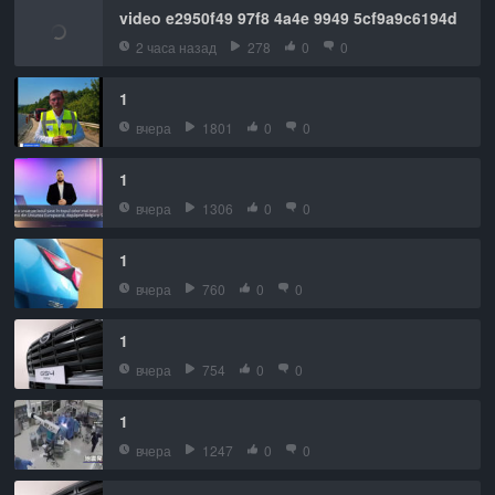
video e2950f49 97f8 4a4e 9949 5cf9a9c6194d
2 часа назад
278
0
0
1
вчера
1801
0
0
1
вчера
1306
0
0
1
вчера
760
0
0
1
вчера
754
0
0
1
вчера
1247
0
0