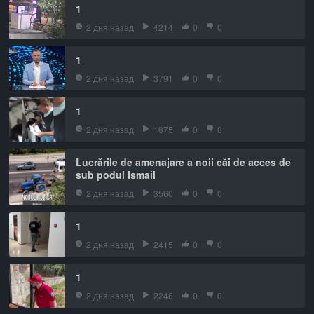
1
2 дня назад
4214
0
0
1
2 дня назад
3791
0
0
1
2 дня назад
1875
0
0
Lucrările de amenajare a noii căi de acces de
sub podul Ismail
2 дня назад
3560
0
0
1
2 дня назад
2415
0
0
1
2 дня назад
2246
0
0