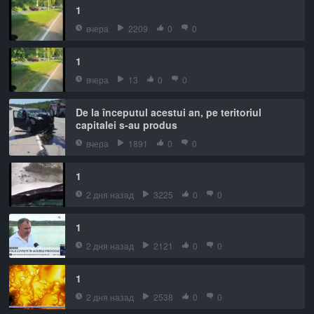
1
вчера
2209
0
0
1
вчера
13
0
0
De la începutul acestui an, pe teritoriul
capitalei s-au produs
вчера
1891
0
0
1
2 дня назад
3225
0
0
1
2 дня назад
2121
0
0
1
2 дня назад
2538
0
0