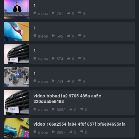
1
вчера
751
0
0
1
вчера
582
0
0
1
вчера
574
0
0
1
вчера
744
0
0
video bbbad1a2 9765 485a aa5c
320dda5e6498
вчера
8892
0
0
video 166a2554 fa84 4f8f 857f bf6e94695afa
вчера
8897
0
0