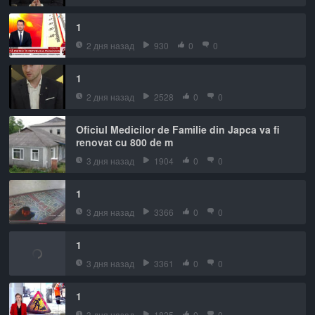
1
2 дня назад
930
0
0
1
2 дня назад
2528
0
0
Oficiul Medicilor de Familie din Japca va fi
renovat cu 800 de m
3 дня назад
1904
0
0
1
3 дня назад
3366
0
0
1
3 дня назад
3361
0
0
1
3 дня назад
1825
0
0