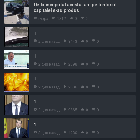
De la începutul acestui an, pe teritoriul
capitalei s-au produs
вчера
1812
0
0
1
2 дня назад
3143
0
0
1
2 дня назад
2098
0
0
1
2 дня назад
2506
0
0
1
2 дня назад
9865
0
0
1
2 дня назад
4030
0
0