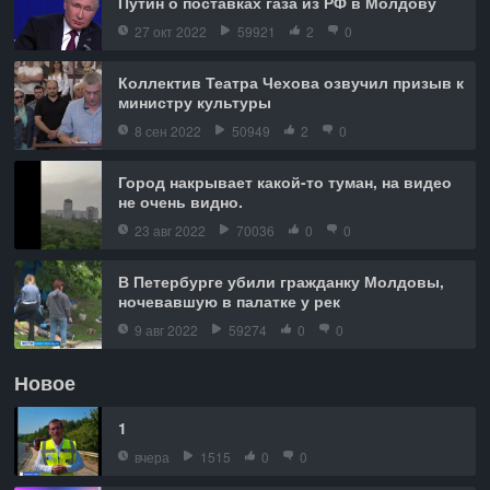
Путин о поставках газа из РФ в Молдову
27 окт 2022
59921
2
0
Коллектив Театра Чехова озвучил призыв к
министру культуры
8 сен 2022
50949
2
0
Город накрывает какой-то туман, на видео
не очень видно.
23 авг 2022
70036
0
0
В Петербурге убили гражданку Молдовы,
ночевавшую в палатке у рек
9 авг 2022
59274
0
0
Новое
1
вчера
1515
0
0