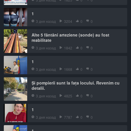
1
3 дня назад
3204
0
0
Alte 5 fântâni arteziene (sonde) au fost
reabilitate
3 дня назад
1842
0
0
1
3 дня назад
1668
0
0
Și pompierii sunt la fața locului. Revenim cu
detalii.
3 дня назад
4825
0
0
1
3 дня назад
7787
0
0
1