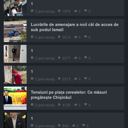
1
2 дня назад
1870
0
0
Lucrările de amenajare a noii căi de acces de
sub podul Ismail
2 дня назад
3513
0
0
1
2 дня назад
2377
0
0
1
2 дня назад
2213
0
0
Tensiuni pe piața cerealelor: Ce măsuri
pregătește Chișinăul
2 дня назад
4136
0
0
1
2 дня назад
849
0
0