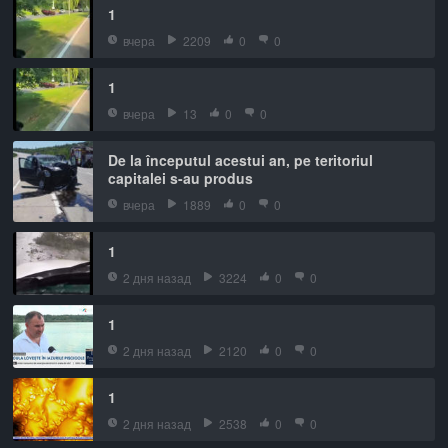
1
вчера
2209
0
0
1
вчера
13
0
0
De la începutul acestui an, pe teritoriul
capitalei s-au produs
вчера
1889
0
0
1
2 дня назад
3224
0
0
1
2 дня назад
2120
0
0
1
2 дня назад
2538
0
0