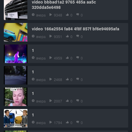
video bbbad1a2 9765 485a aa5c
320dda5e6498
вчера
9348
0
0
video 166a2554 fa84 4f8f 857f bf6e94695afa
вчера
9351
0
0
1
вчера
4959
0
0
1
вчера
2468
0
0
1
вчера
2007
0
0
1
вчера
1794
0
0