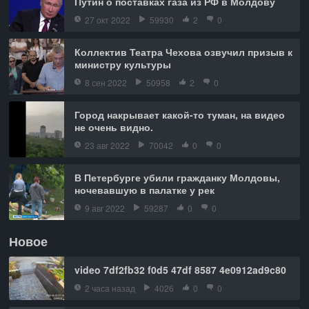
Путин о поставках газа из РФ в Молдову
27 окт 2022
59930
2
0
Коллектив Театра Чехова озвучил призыв к
министру культуры
8 сен 2022
50958
2
0
Город накрывает какой-то туман, на видео
не очень видно.
23 авг 2022
70042
0
0
В Петербурге убили гражданку Молдовы,
ночевавшую в палатке у рек
9 авг 2022
59287
0
0
Новое
video 7df2fb32 f0d5 47df 8587 4e0912ad9c80
2 часа назад
4026
0
0