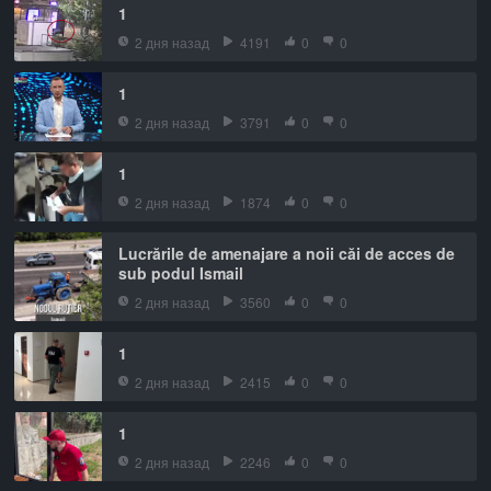
1
2 дня назад
4191
0
0
1
2 дня назад
3791
0
0
1
2 дня назад
1874
0
0
Lucrările de amenajare a noii căi de acces de
sub podul Ismail
2 дня назад
3560
0
0
1
2 дня назад
2415
0
0
1
2 дня назад
2246
0
0