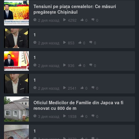
Tensiuni pe piața cerealelor: Ce măsuri
pregătește Chișinăul
2 дня назад
4292
0
0
1
2 дня назад
853
0
0
1
2 дня назад
936
0
0
1
2 дня назад
2541
0
0
Oficiul Medicilor de Familie din Japca va fi
renovat cu 800 de m
3 дня назад
1938
0
0
1
3 дня назад
3370
0
0