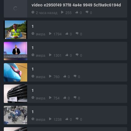
video e2950f49 97f8 4a4e 9949 5cf9a9c6194d
2 часа назад
255
0
0
1
вчера
1794
0
0
1
вчера
1301
0
0
1
вчера
760
0
0
1
вчера
754
0
0
1
вчера
1238
0
0