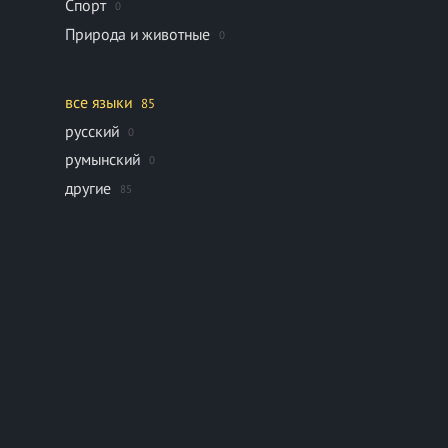
Спорт
0
Природа и животные
0
все языки
85
русский
0
румынский
0
другие
85