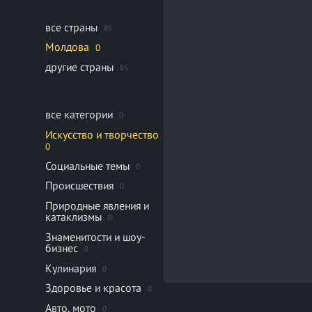
все страны
85
Молдова
0
другие страны
85
все категории
0
Искусство и творчество
0
Социальные темы
0
Происшествия
0
Природные явления и
катаклизмы
0
Знаменитости и шоу-
бизнес
0
Кулинария
0
Здоровье и красота
0
Авто, мото
0