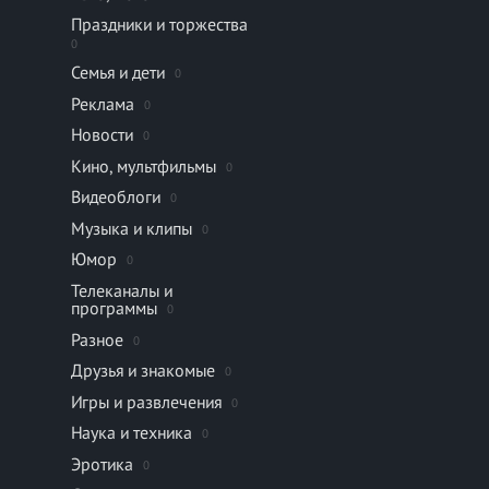
Праздники и торжества
0
Семья и дети
0
Реклама
0
Новости
0
Кино, мультфильмы
0
Видеоблоги
0
Музыка и клипы
0
Юмор
0
Телеканалы и
программы
0
Разное
0
Друзья и знакомые
0
Игры и развлечения
0
Наука и техника
0
Эротика
0