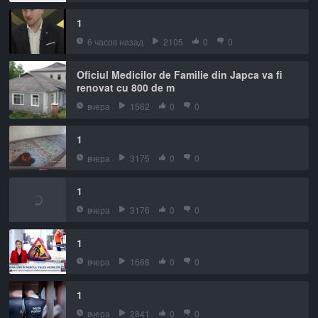
1
6 часов назад
2105
0
0
Oficiul Medicilor de Familie din Japca va fi
renovat cu 800 de m
вчера
1562
0
0
1
вчера
3175
0
0
1
вчера
3176
0
0
1
вчера
1668
0
0
1
вчера
2841
0
0