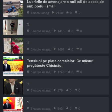
Lucrările de amenajare a noii căi de acces de
sub podul Ismail
4 часа назад
2188
0
0
1
5 часов назад
1415
0
0
1
5 часов назад
1401
0
0
Tensiuni pe piața cerealelor: Ce măsuri
pregătește Chișinăul
5 часов назад
1748
0
0
1
6 часов назад
579
0
0
1
6 часов назад
643
0
0