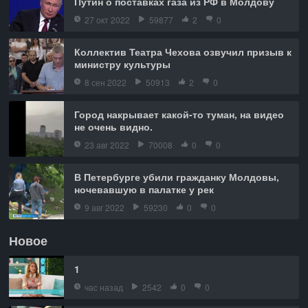
Путин о поставках газа из РФ в Молдову
27 окт 2022
59877
2
0
Коллектив Театра Чехова озвучил призыв к
министру культуры
8 сен 2022
50913
2
0
Город накрывает какой-то туман, на видео
не очень видно.
23 авг 2022
70008
0
0
В Петербурге убили гражданку Молдовы,
ночевавшую в палатке у рек
9 авг 2022
59230
0
0
Новое
1
час назад
2542
0
0