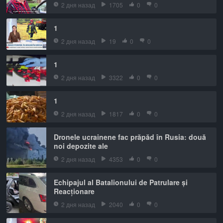
2 дня назад
1705
0
0
1
2 дня назад
19
0
0
1
2 дня назад
3322
0
0
1
2 дня назад
1817
0
0
Dronele ucrainene fac prăpăd în Rusia: două
noi depozite ale
2 дня назад
4353
0
0
Echipajul al Batalionului de Patrulare și
Reacționare
2 дня назад
2040
0
0