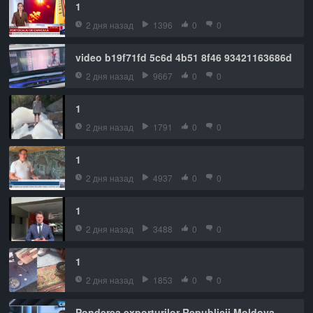
1
2 дня назад
1396
0
0
video b19f71fd 5c6d 4b51 8f46 93421163686d
2 дня назад
9667
0
0
1
2 дня назад
1791
0
0
1
2 дня назад
4937
0
0
1
2 дня назад
3488
0
0
1
2 дня назад
1853
0
0
Ponderea exporturilor Republicii Moldova