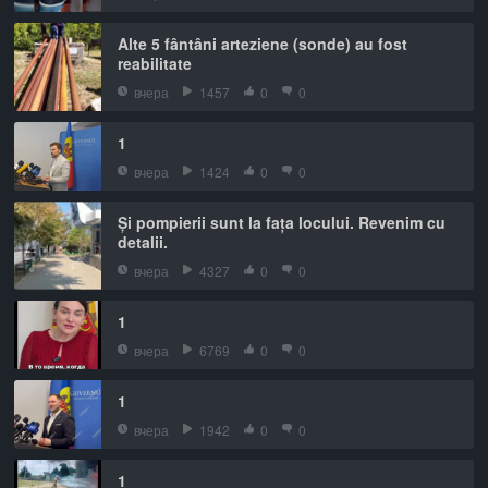
Alte 5 fântâni arteziene (sonde) au fost
reabilitate
вчера
1457
0
0
1
вчера
1424
0
0
Și pompierii sunt la fața locului. Revenim cu
detalii.
вчера
4327
0
0
1
вчера
6769
0
0
1
вчера
1942
0
0
1