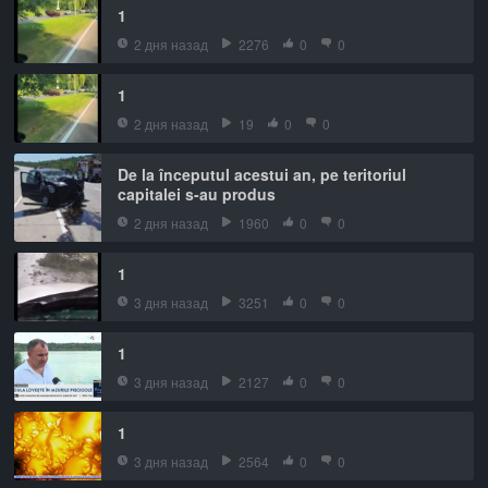
1
2 дня назад
2276
0
0
1
2 дня назад
19
0
0
De la începutul acestui an, pe teritoriul
capitalei s-au produs
2 дня назад
1960
0
0
1
3 дня назад
3251
0
0
1
3 дня назад
2127
0
0
1
3 дня назад
2564
0
0