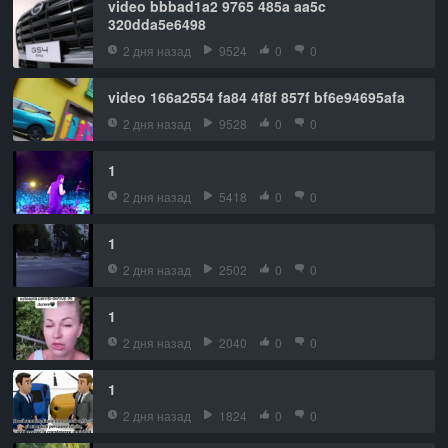
video bbbad1a2 9765 485a aa5c
320dda5e6498
2 дня назад
9524
0
0
video 166a2554 fa84 4f8f 857f bf6e94695afa
2 дня назад
9528
0
0
1
2 дня назад
5418
0
0
1
2 дня назад
2502
0
0
1
2 дня назад
2040
0
0
1
2 дня назад
1824
0
0