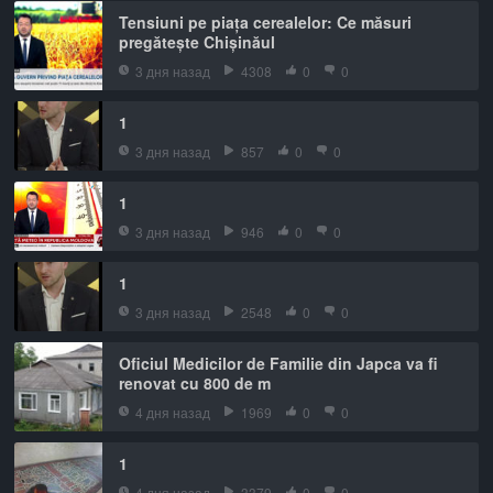
Tensiuni pe piața cerealelor: Ce măsuri
pregătește Chișinăul
3 дня назад
4308
0
0
1
3 дня назад
857
0
0
1
3 дня назад
946
0
0
1
3 дня назад
2548
0
0
Oficiul Medicilor de Familie din Japca va fi
renovat cu 800 de m
4 дня назад
1969
0
0
1
4 дня назад
3379
0
0