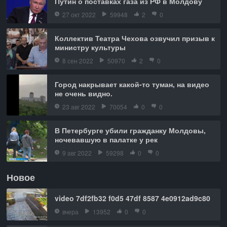
Путин о поставках газа из РФ в Молдову
27 окт 2022
59948
2
0
Коллектив Театра Чехова озвучил призыв к
министру культуры
8 сен 2022
50970
2
0
Город накрывает какой-то туман, на видео
не очень видно.
23 авг 2022
70054
0
0
В Петербурге убили гражданку Молдовы,
ночевавшую в палатке у рек
9 авг 2022
59298
0
0
Новое
video 7df2fb32 f0d5 47df 8587 4e0912ad9c80
вчера
13952
0
0