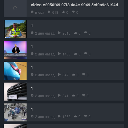
video e2950f49 97f8 4a4e 9949 5cf9a9c6194d
вчера
618
0
0
1
2 дня назад
2015
0
0
1
2 дня назад
1455
0
0
1
2 дня назад
847
0
0
1
2 дня назад
841
0
0
1
2 дня назад
1363
0
0