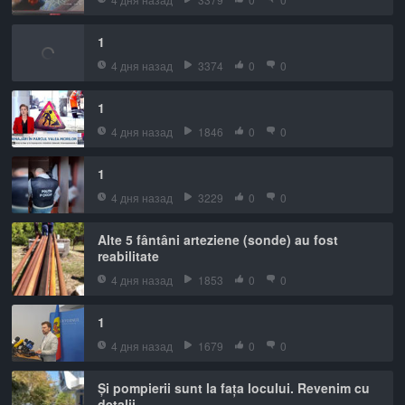
1
4 дня назад
3374
0
0
1
4 дня назад
1846
0
0
1
4 дня назад
3229
0
0
Alte 5 fântâni arteziene (sonde) au fost
reabilitate
4 дня назад
1853
0
0
1
4 дня назад
1679
0
0
Și pompierii sunt la fața locului. Revenim cu
detalii.