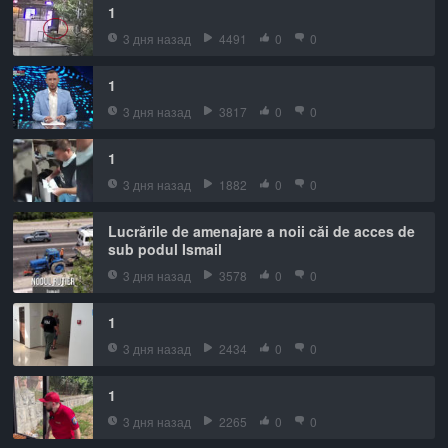
1
3 дня назад
4491
0
0
1
3 дня назад
3817
0
0
1
3 дня назад
1882
0
0
Lucrările de amenajare a noii căi de acces de
sub podul Ismail
3 дня назад
3578
0
0
1
3 дня назад
2434
0
0
1
3 дня назад
2265
0
0