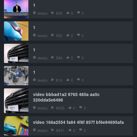
1
вчера
826
0
0
1
вчера
592
0
0
1
вчера
584
0
0
1
вчера
814
0
0
video bbbad1a2 9765 485a aa5c
320dda5e6498
вчера
8935
0
0
video 166a2554 fa84 4f8f 857f bf6e94695afa
вчера
8941
0
0