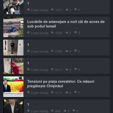
1
2 дня назад
1871
0
0
Lucrările de amenajare a noii căi de acces de
sub podul Ismail
2 дня назад
3526
0
0
1
2 дня назад
2383
0
0
1
2 дня назад
2217
0
0
Tensiuni pe piața cerealelor: Ce măsuri
pregătește Chișinăul
2 дня назад
4171
0
0
1
2 дня назад
849
0
0