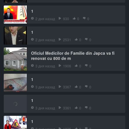
1
2 дня назад
930
0
0
1
2 дня назад
2531
0
0
Oficiul Medicilor de Familie din Japca va fi
renovat cu 800 de m
3 дня назад
1906
0
0
1
3 дня назад
3367
0
0
1
3 дня назад
3361
0
0
1
3 дня назад
1825
0
0