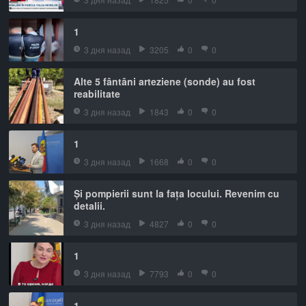
1
3 дня назад
3205
0
0
Alte 5 fântâni arteziene (sonde) au fost
reabilitate
3 дня назад
1843
0
0
1
3 дня назад
1668
0
0
Și pompierii sunt la fața locului. Revenim cu
detalii.
3 дня назад
4827
0
0
1
3 дня назад
7793
0
0
1