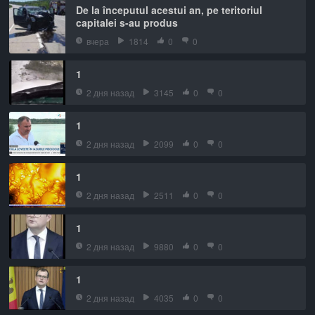
De la începutul acestui an, pe teritoriul
capitalei s-au produs
вчера
1814
0
0
1
2 дня назад
3145
0
0
1
2 дня назад
2099
0
0
1
2 дня назад
2511
0
0
1
2 дня назад
9880
0
0
1
2 дня назад
4035
0
0