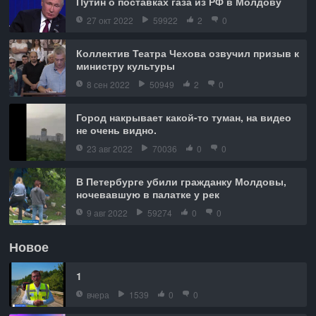
Путин о поставках газа из РФ в Молдову
27 окт 2022
59922
2
0
Коллектив Театра Чехова озвучил призыв к
министру культуры
8 сен 2022
50949
2
0
Город накрывает какой-то туман, на видео
не очень видно.
23 авг 2022
70036
0
0
В Петербурге убили гражданку Молдовы,
ночевавшую в палатке у рек
9 авг 2022
59274
0
0
Новое
1
вчера
1539
0
0