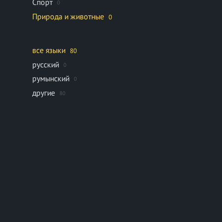
Спорт
0
Природа и животные
0
все языки
80
русский
0
румынский
0
другие
80