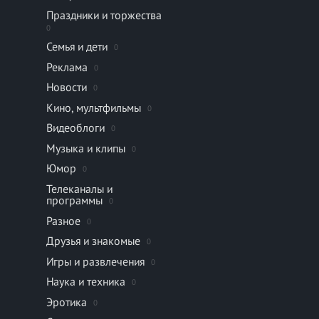
Праздники и торжества
0
Семья и дети
0
Реклама
0
Новости
0
Кино, мультфильмы
0
Видеоблоги
0
Музыка и клипы
0
Юмор
0
Телеканалы и
программы
0
Разное
0
Друзья и знакомые
0
Игры и развлечения
0
Наука и техника
0
Эротика
0