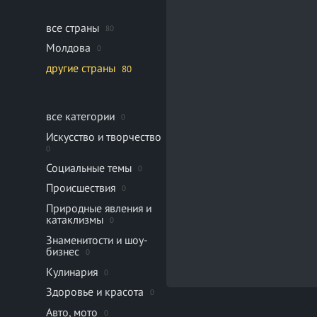
все страны
80
Молдова
0
другие страны
80
все категории
0
Искусство и творчество
0
Социальные темы
0
Происшествия
0
Природные явления и
катаклизмы
0
Знаменитости и шоу-
бизнес
0
Кулинария
0
Здоровье и красота
0
Авто, мото
0