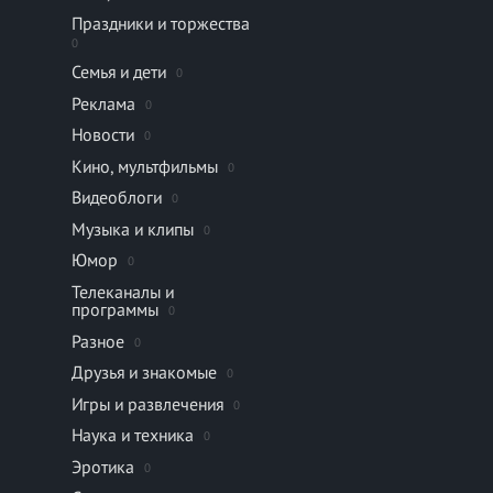
Праздники и торжества
0
Семья и дети
0
Реклама
0
Новости
0
Кино, мультфильмы
0
Видеоблоги
0
Музыка и клипы
0
Юмор
0
Телеканалы и
программы
0
Разное
0
Друзья и знакомые
0
Игры и развлечения
0
Наука и техника
0
Эротика
0