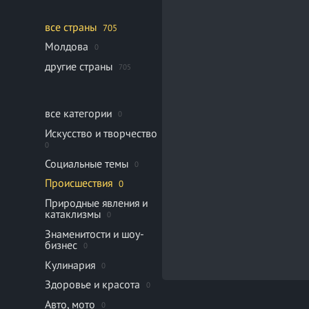
все страны
705
Молдова
0
другие страны
705
все категории
0
Искусство и творчество
0
Социальные темы
0
Происшествия
0
Природные явления и
катаклизмы
0
Знаменитости и шоу-
бизнес
0
Кулинария
0
Здоровье и красота
0
Авто, мото
0