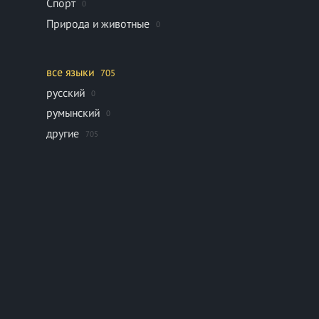
Спорт
0
Природа и животные
0
все языки
705
русский
0
румынский
0
другие
705