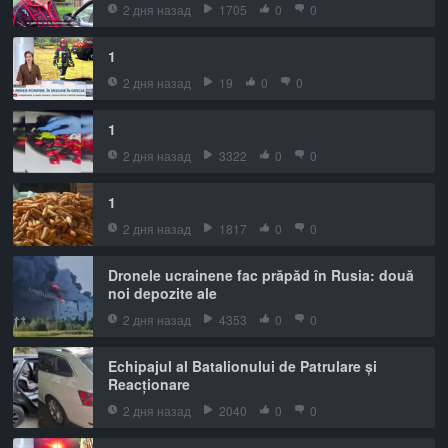
2 дня назад
1705
0
0
1
2 дня назад
19
0
0
1
2 дня назад
3322
0
0
1
2 дня назад
1817
0
0
Dronele ucrainene fac prăpăd în Rusia: două
noi depozite ale
2 дня назад
4353
0
0
Echipajul al Batalionului de Patrulare și
Reacționare
2 дня назад
2040
0
0