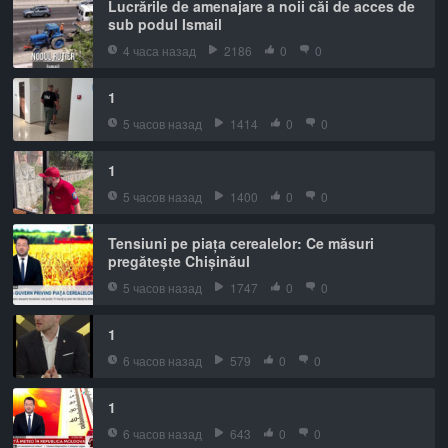
Lucrările de amenajare a noii căi de acces de
sub podul Ismail
4 часа назад
2186
0
0
1
5 часов назад
1414
0
0
1
5 часов назад
1400
0
0
Tensiuni pe piața cerealelor: Ce măsuri
pregătește Chișinăul
5 часов назад
1747
0
0
1
6 часов назад
579
0
0
1
6 часов назад
643
0
0