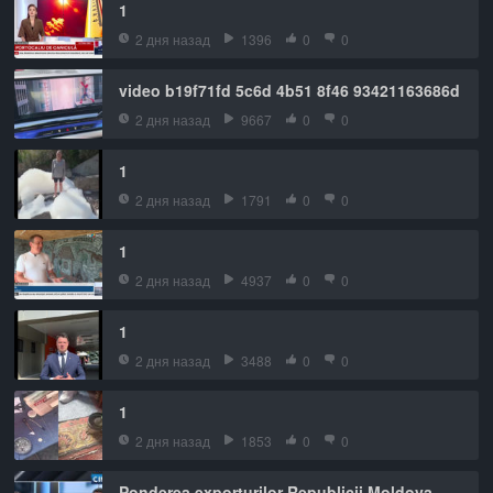
1
2 дня назад
1396
0
0
video b19f71fd 5c6d 4b51 8f46 93421163686d
2 дня назад
9667
0
0
1
2 дня назад
1791
0
0
1
2 дня назад
4937
0
0
1
2 дня назад
3488
0
0
1
2 дня назад
1853
0
0
Ponderea exporturilor Republicii Moldova