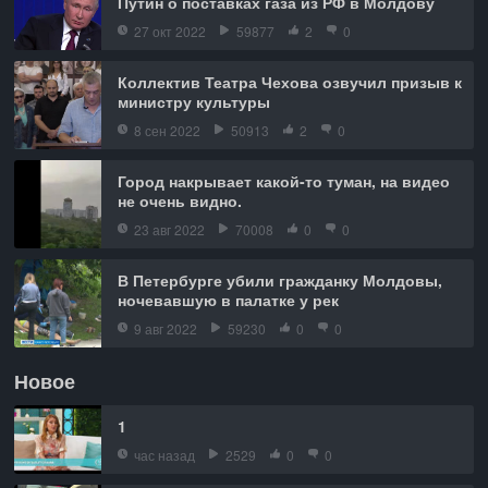
Путин о поставках газа из РФ в Молдову
27 окт 2022
59877
2
0
Коллектив Театра Чехова озвучил призыв к
министру культуры
8 сен 2022
50913
2
0
Город накрывает какой-то туман, на видео
не очень видно.
23 авг 2022
70008
0
0
В Петербурге убили гражданку Молдовы,
ночевавшую в палатке у рек
9 авг 2022
59230
0
0
Новое
1
час назад
2529
0
0