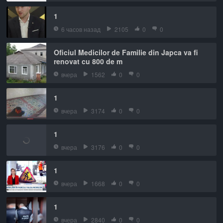
1
6 часов назад
2105
0
0
Oficiul Medicilor de Familie din Japca va fi
renovat cu 800 de m
вчера
1562
0
0
1
вчера
3174
0
0
1
вчера
3176
0
0
1
вчера
1668
0
0
1
вчера
2840
0
0