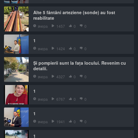
Alte 5 fântâni arteziene (sonde) au fost
reabilitate
вчера
1457
0
0
1
вчера
1424
0
0
Și pompierii sunt la fața locului. Revenim cu
detalii.
вчера
4327
0
0
1
вчера
6767
0
0
1
вчера
1941
0
0
1