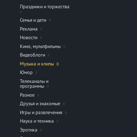
Праздники и торжества
0
Семья и дети
0
Реклама
0
Новости
0
Кино, мультфильмы
0
Видеоблоги
0
Музыка и клипы
0
Юмор
0
Телеканалы и
программы
0
Разное
0
Друзья и знакомые
0
Игры и развлечения
0
Наука и техника
0
Эротика
0