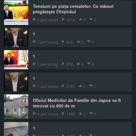
Tensiuni pe piața cerealelor: Ce măsuri
pregătește Chișinăul
3 дня назад
4314
0
0
1
3 дня назад
864
0
0
1
3 дня назад
952
0
0
1
3 дня назад
2551
0
0
Oficiul Medicilor de Familie din Japca va fi
renovat cu 800 de m
4 дня назад
1986
0
0
1
4 дня назад
3387
0
0