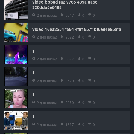
video bbbad1a2 9765 485a aa5c
320dda5e6498
2 дня назад
9617
0
0
video 166a2554 fa84 4f8f 857f bf6e94695afa
2 дня назад
9622
0
0
1
2 дня назад
5577
0
0
1
2 дня назад
2529
0
0
1
2 дня назад
2050
0
0
1
2 дня назад
1837
0
0