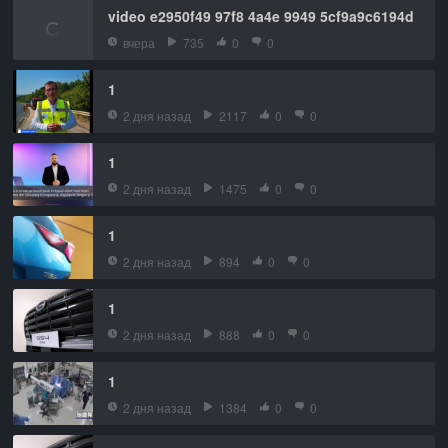
video e2950f49 97f8 4a4e 9949 5cf9a9c6194d
вчера
735
0
0
1
2 дня назад
2117
0
0
1
2 дня назад
1475
0
0
1
2 дня назад
894
0
0
1
2 дня назад
888
0
0
1
2 дня назад
1384
0
0