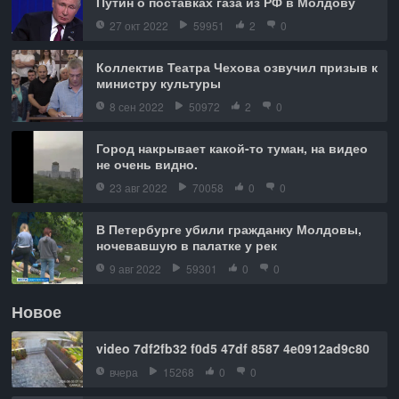
Путин о поставках газа из РФ в Молдову
27 окт 2022
59951
2
0
Коллектив Театра Чехова озвучил призыв к
министру культуры
8 сен 2022
50972
2
0
Город накрывает какой-то туман, на видео
не очень видно.
23 авг 2022
70058
0
0
В Петербурге убили гражданку Молдовы,
ночевавшую в палатке у рек
9 авг 2022
59301
0
0
Новое
video 7df2fb32 f0d5 47df 8587 4e0912ad9c80
вчера
15268
0
0