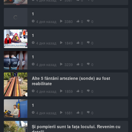
1
4 дня назад
3380
0
0
1
4 дня назад
1849
0
0
1
4 дня назад
3239
0
0
Alte 5 fântâni arteziene (sonde) au fost
reabilitate
4 дня назад
1859
0
0
1
4 дня назад
1681
0
0
Și pompierii sunt la fața locului. Revenim cu
detalii.