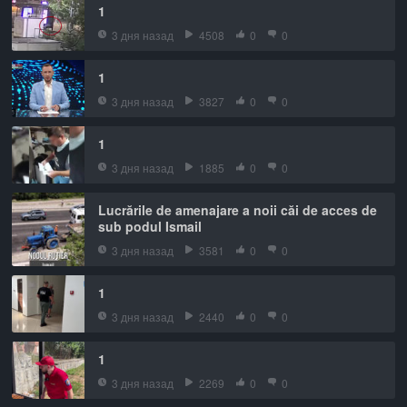
1
3 дня назад
4508
0
0
1
3 дня назад
3827
0
0
1
3 дня назад
1885
0
0
Lucrările de amenajare a noii căi de acces de
sub podul Ismail
3 дня назад
3581
0
0
1
3 дня назад
2440
0
0
1
3 дня назад
2269
0
0