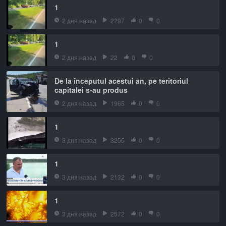
1
2 дня назад
2297
0
0
1
2 дня назад
22
0
0
De la începutul acestui an, pe teritoriul
capitalei s-au produs
2 дня назад
1965
0
0
1
3 дня назад
3255
0
0
1
3 дня назад
2132
0
0
1
3 дня назад
2572
0
0