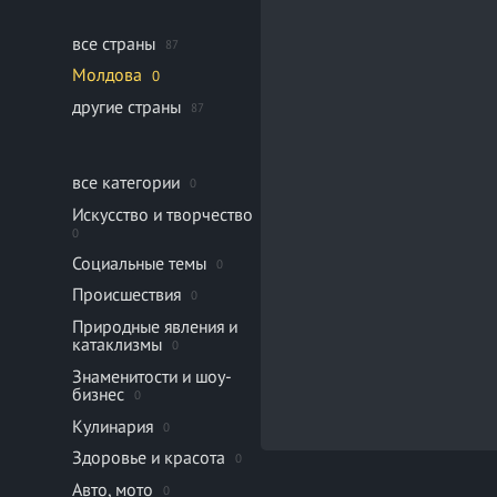
все страны
87
Молдова
0
другие страны
87
все категории
0
Искусство и творчество
0
Социальные темы
0
Происшествия
0
Природные явления и
катаклизмы
0
Знаменитости и шоу-
бизнес
0
Кулинария
0
Здоровье и красота
0
Авто, мото
0