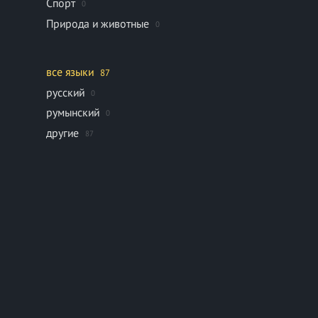
Спорт
0
Природа и животные
0
все языки
87
русский
0
румынский
0
другие
87