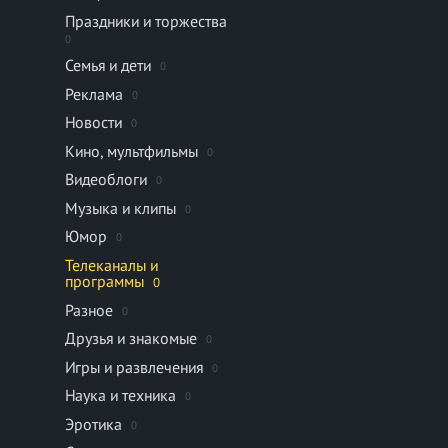
Праздники и торжества
0
Семья и дети
0
Реклама
0
Новости
0
Кино, мультфильмы
0
Видеоблоги
0
Музыка и клипы
0
Юмор
0
Телеканалы и
программы
0
Разное
0
Друзья и знакомые
0
Игры и развлечения
0
Наука и техника
0
Эротика
0