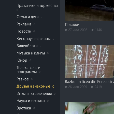
Праздники и торжества
0
Семья и дети
0
Реклама
Прыжки
0
27 июл 2008
1146
Новости
0
Кино, мультфильмы
0
Видеоблоги
0
Музыка и клипы
0
Юмор
0
Телеканалы и
программы
0
Разное
0
Razboi in liceu din Peresecin
Друзья и знакомые
0
26 июн 2009
2419
Игры и развлечения
0
Наука и техника
0
Эротика
0