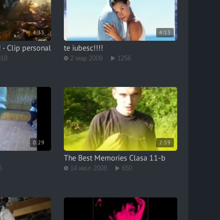
4:35
4:13
! - Clip personal
te iubesc!!!!
018
2 мар 2009
1256
0:29
2:59
The Best Memories Clasa 11-b
6
14 июл 2008
650