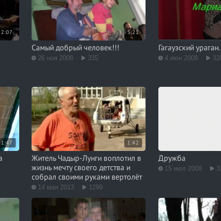
2:07
5:21
Самый добрый человек!!!
Гагаузский ураган.
26 ноя 2008
335
4 июн 2008
32
1:47
1:42
a
Житель Чадыр-Лунги воплотил в
Дружба
жизнь мечту своего детства и
15 июл 2008
3
собрал своими руками вертолёт
14 мая 2013
1299