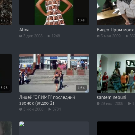
2:20
1:48
Alina
Видео Пром моих д
3 дек 2008
1248
5 мая 2009
36
3:28
1:56
Лицей "ОЛИМП" последний
santem nebuni
звонок (видео 2)
29 июл 2009
1
3 июн 2008
3784