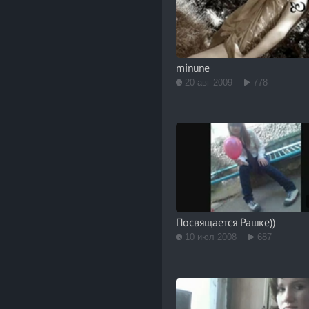
minune
20 авг 2009
778
Посвящается Рашке))
10 июл 2008
687