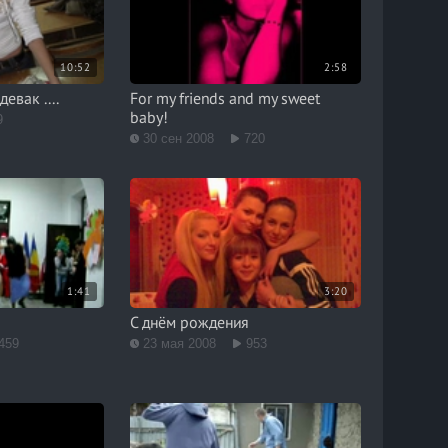
10:52
2:58
евак ....
For my friends and my sweet
baby!
9
30 сен 2008
720
1:41
3:20
С днём рождения
459
23 мая 2008
953