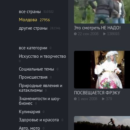
все страны
310302
Молдова
27956
Это смотреть НЕ НАДО!
другие страны
282346
22 сен 2008
138693
все категории
0
Искусство и творчество
0
Социальные темы
0
Происшествия
0
Природные явления и
катаклизмы
0
ПОСВЕЩАЕТСЯ ФРЭКУ
Знаменитости и шоу-
1 июн 2008
379
бизнес
0
Кулинария
0
Здоровье и красота
0
Авто, мото
0