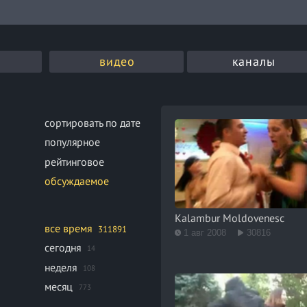
видео
каналы
сортировать по дате
популярное
рейтинговое
обсуждаемое
Kalambur Moldovenesc
все время
311891
1 авг 2008
30816
сегодня
14
неделя
108
месяц
773