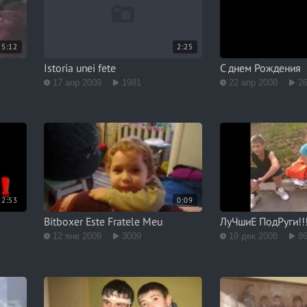
5:12
2:25
Istoria unei fete
С днем Рождения
17 апр 2009
1981
22 апр 2008
2
2:53
0:09
Bitboxer Este Fratele Meu
ЛуЧшиЕ ПодРуги!!
12 янв 2009
3009
19 дек 2008
8