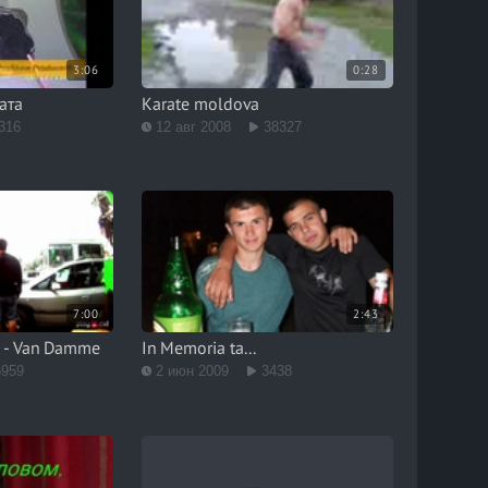
3:06
0:28
ата
Karate moldova
316
12 авг 2008
38327
7:00
2:43
 - Van Damme
In Memoria ta...
5959
2 июн 2009
3438