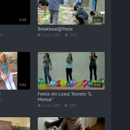
3:18
1:37
Breakbeat@Paste
65
1 мая 2008
1552
3:01
3:45
!
Fetele din Liceul Teoretic "G.
Meniuk"
64
1 янв 2009
2350