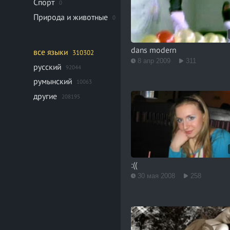
Спорт
0
Природа и животные
0
dans modern
все языки
310302
8 апр 2009
311
русский
92044
румынский
10063
другие
208195
:((
30 мая 2008
258