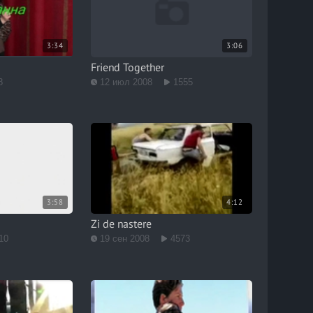
3:34
3:06
Friend Together
8
12 июл 2008
1555
3:58
4:12
Zi de nastere
10
19 сен 2008
4573