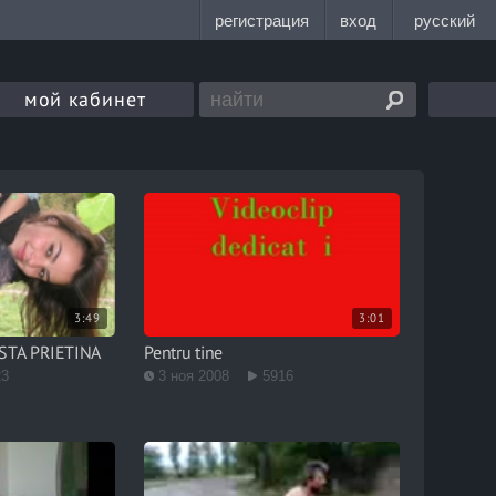
мой кабинет
3:49
3:01
STA PRIETINA
Pentru tine
23
3 ноя 2008
5916