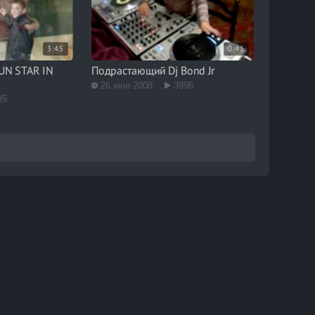
3:45
0:41
 UN STAR IN
Подрастающий Dj Bond Jr
26 июн 2008
3996
35