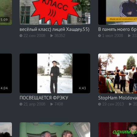
5:09
2:56
весёлый класс) лицей Хашдеу.55)
В память моего бр
22 сен 2008
36352
1 июл 2008
33
4:04
4:43
ПОСВЕЩАЕТСЯ ФРЭКУ
StopHam Moldova
21 апр 2008
7408
19 сен 2013
3