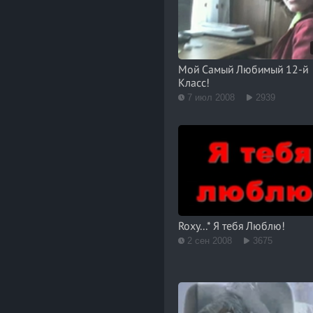
Мой Самый Любимый 12-й
Класс!
7 июл 2008
2939
Roxy...* Я тебя Люблю!
2 сен 2008
3675