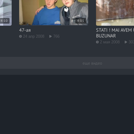
4:10
4:05
47-ая
STATI ! MAI AVEM
BUZUNAR
24 апр 2008
766
2 мая 2008
30
еще видео