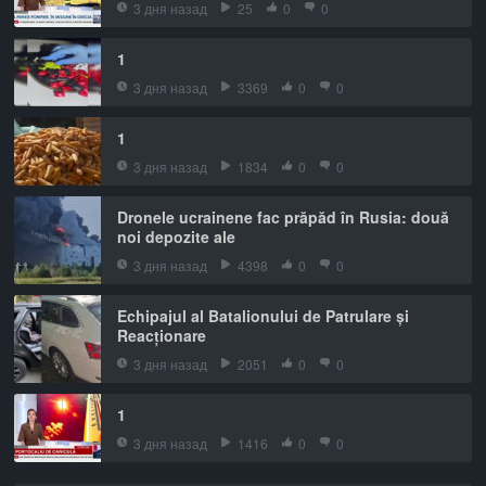
3 дня назад
25
0
0
1
3 дня назад
3369
0
0
1
3 дня назад
1834
0
0
Dronele ucrainene fac prăpăd în Rusia: două
noi depozite ale
3 дня назад
4398
0
0
Echipajul al Batalionului de Patrulare și
Reacționare
3 дня назад
2051
0
0
1
3 дня назад
1416
0
0