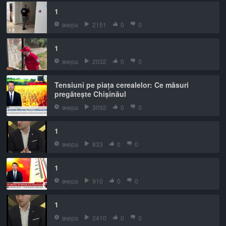
1
вчера
2151
0
0
1
вчера
2032
0
0
Tensiuni pe piața cerealelor: Ce măsuri
pregătește Chișinăul
вчера
3092
0
0
1
вчера
833
0
0
1
вчера
910
0
0
1
вчера
2410
0
0