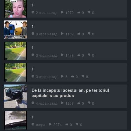
1
2 часа назад
1279
0
0
1
3 часа назад
1162
0
0
1
3 часа назад
1478
0
0
1
3 часа назад
5
0
0
De la începutul acestui an, pe teritoriul
capitalei s-au produs
4 часа назад
1268
0
0
1
вчера
2974
0
0