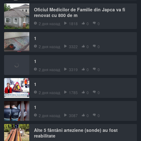
Oficiul Medicilor de Familie din Japca va fi
renovat cu 800 de m
2 дня назад
1818
0
0
1
2 дня назад
3322
0
0
1
2 дня назад
3319
0
0
1
2 дня назад
1785
0
0
1
2 дня назад
3087
0
0
Alte 5 fântâni arteziene (sonde) au fost
reabilitate