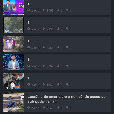
1
вчера
3903
0
0
1
вчера
7831
0
0
1
вчера
2360
0
0
1
вчера
3662
0
0
1
вчера
1847
0
0
Lucrările de amenajare a noii căi de acces de
sub podul Ismail
вчера
3243
0
0