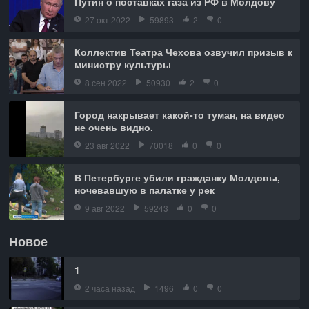
Путин о поставках газа из РФ в Молдову
27 окт 2022
59893
2
0
Коллектив Театра Чехова озвучил призыв к
министру культуры
8 сен 2022
50930
2
0
Город накрывает какой-то туман, на видео
не очень видно.
23 авг 2022
70018
0
0
В Петербурге убили гражданку Молдовы,
ночевавшую в палатке у рек
9 авг 2022
59243
0
0
Новое
1
2 часа назад
1496
0
0