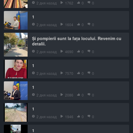
2 дня назад
1762
0
0
1
2 дня назад
1604
0
0
Și pompierii sunt la fața locului. Revenim cu
detalii.
2 дня назад
4690
0
0
1
2 дня назад
7570
0
0
1
2 дня назад
2086
0
0
1
2 дня назад
1946
0
0
1