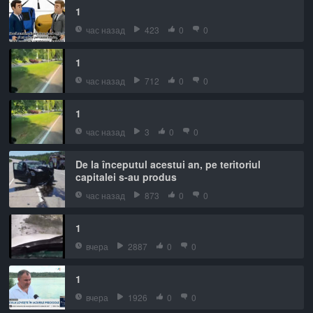
1
час назад
423
0
0
1
час назад
712
0
0
1
час назад
3
0
0
De la începutul acestui an, pe teritoriul
capitalei s-au produs
час назад
873
0
0
1
вчера
2887
0
0
1
вчера
1926
0
0