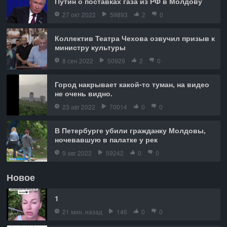
Путин о поставках газа из РФ в Молдову
27 окт 2022
59893
2
0
Коллектив Театра Чехова озвучил призыв к
министру культуры
8 сен 2022
50929
2
0
Город накрывает какой-то туман, на видео
не очень видно.
23 авг 2022
70014
0
0
В Петербурге убили гражданку Молдовы,
ночевавшую в палатке у рек
9 авг 2022
59242
0
0
Новое
1
21 мин. назад
146
0
0