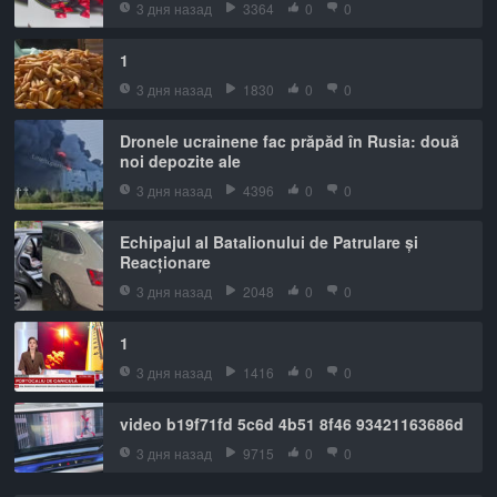
3 дня назад
3364
0
0
1
3 дня назад
1830
0
0
Dronele ucrainene fac prăpăd în Rusia: două
noi depozite ale
3 дня назад
4396
0
0
Echipajul al Batalionului de Patrulare și
Reacționare
3 дня назад
2048
0
0
1
3 дня назад
1416
0
0
video b19f71fd 5c6d 4b51 8f46 93421163686d
3 дня назад
9715
0
0