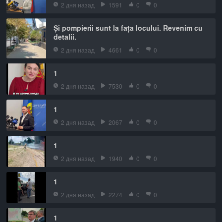
2 дня назад
1591
0
0
Și pompierii sunt la fața locului. Revenim cu
detalii.
2 дня назад
4661
0
0
1
2 дня назад
7530
0
0
1
2 дня назад
2067
0
0
1
2 дня назад
1940
0
0
1
2 дня назад
2274
0
0
1