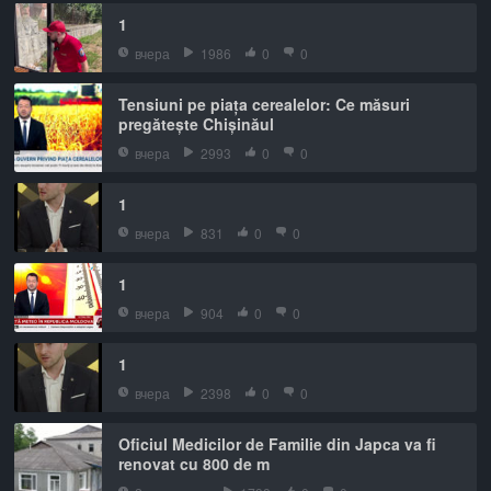
1
вчера
1986
0
0
Tensiuni pe piața cerealelor: Ce măsuri
pregătește Chișinăul
вчера
2993
0
0
1
вчера
831
0
0
1
вчера
904
0
0
1
вчера
2398
0
0
Oficiul Medicilor de Familie din Japca va fi
renovat cu 800 de m