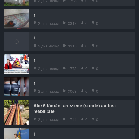
2 дня назад
1798
0
0
1
2 дня назад
3317
0
0
1
2 дня назад
3315
0
0
1
2 дня назад
1778
0
0
1
2 дня назад
3063
0
0
Alte 5 fântâni arteziene (sonde) au fost
reabilitate
2 дня назад
1744
0
0
1