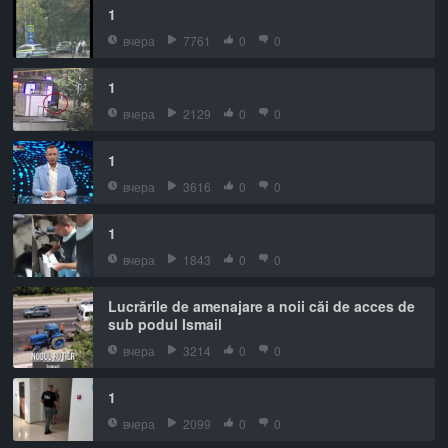
1
вчера
7761
0
0
1
вчера
2129
0
0
1
вчера
3616
0
0
1
вчера
1843
0
0
Lucrările de amenajare a noii căi de acces de
sub podul Ismail
вчера
3214
0
0
1
вчера
2099
0
0