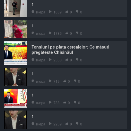
1
вчера
1889
0
0
1
вчера
1786
0
0
Tensiuni pe piața cerealelor: Ce măsuri
pregătește Chișinăul
вчера
2568
0
0
1
вчера
719
0
0
1
вчера
788
0
0
1
вчера
2259
0
0