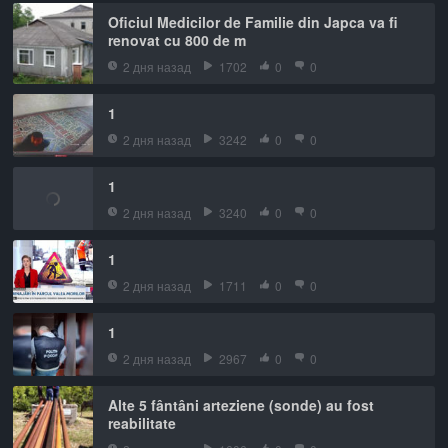
Oficiul Medicilor de Familie din Japca va fi
renovat cu 800 de m
2 дня назад
1702
0
0
1
2 дня назад
3242
0
0
1
2 дня назад
3240
0
0
1
2 дня назад
1711
0
0
1
2 дня назад
2967
0
0
Alte 5 fântâni arteziene (sonde) au fost
reabilitate