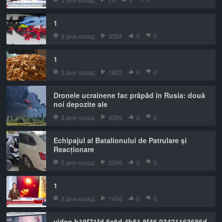
1
3 дня назад
3354
0
0
1
3 дня назад
1822
0
0
Dronele ucrainene fac prăpăd în Rusia: două
noi depozite ale
3 дня назад
4389
0
0
Echipajul al Batalionului de Patrulare și
Reacționare
3 дня назад
2046
0
0
1
3 дня назад
1406
0
0
video b19f71fd 5c6d 4b51 8f46 93421163686d