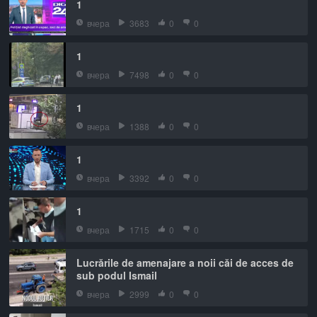
1
вчера
3683
0
0
1
вчера
7498
0
0
1
вчера
1388
0
0
1
вчера
3392
0
0
1
вчера
1715
0
0
Lucrările de amenajare a noii căi de acces de
sub podul Ismail
вчера
2999
0
0