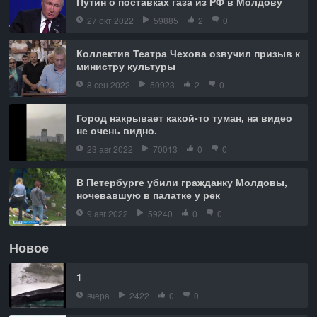
Путин о поставках газа из РФ в Молдову
27 окт 2022
59885
2
0
Коллектив Театра Чехова озвучил призыв к
министру культуры
8 сен 2022
50923
2
0
Город накрывает какой-то туман, на видео
не очень видно.
23 авг 2022
70013
0
0
В Петербурге убили гражданку Молдовы,
ночевавшую в палатке у рек
9 авг 2022
59240
0
0
Новое
1
вчера
2422
0
0