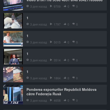
3 дня назад
9709
0
0
1
3 дня назад
1797
0
0
1
3 дня назад
5015
0
0
1
3 дня назад
3514
0
0
1
3 дня назад
1864
0
0
Ponderea exporturilor Republicii Moldova
către Federația Rusă
3 дня назад
4658
0
0