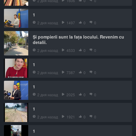
2 дня назад
1606
0
0
1
2 дня назад
1497
0
0
Și pompierii sunt la fața locului. Revenim cu
detalii.
2 дня назад
4533
0
0
1
2 дня назад
7387
0
0
1
2 дня назад
2025
0
0
1
2 дня назад
1921
0
0
1