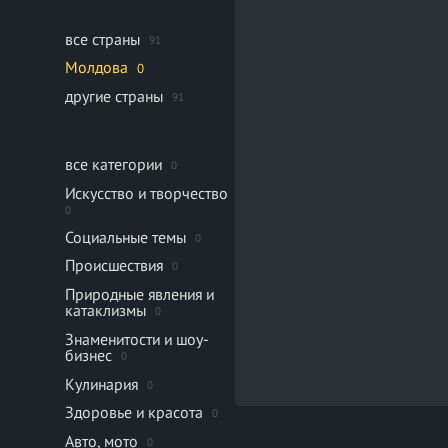
все страны
91
Молдова
0
другие страны
91
все категории
0
Искусство и творчество
0
Социальные темы
0
Происшествия
0
Природные явления и
катаклизмы
0
Знаменитости и шоу-
бизнес
0
Кулинария
0
Здоровье и красота
0
Авто, мото
0