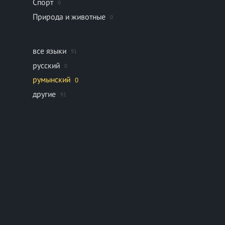
Спорт
0
Природа и животные
0
все языки
91
русский
0
румынский
0
другие
91