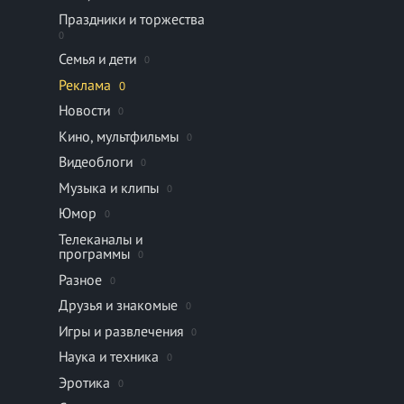
Праздники и торжества
0
Семья и дети
0
Реклама
0
Новости
0
Кино, мультфильмы
0
Видеоблоги
0
Музыка и клипы
0
Юмор
0
Телеканалы и
программы
0
Разное
0
Друзья и знакомые
0
Игры и развлечения
0
Наука и техника
0
Эротика
0