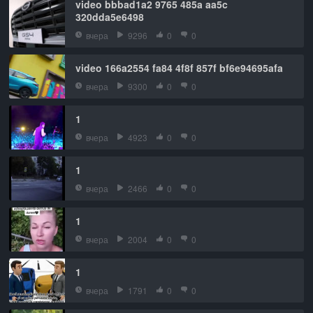
video bbbad1a2 9765 485a aa5c
320dda5e6498
вчера
9296
0
0
video 166a2554 fa84 4f8f 857f bf6e94695afa
вчера
9300
0
0
1
вчера
4923
0
0
1
вчера
2466
0
0
1
вчера
2004
0
0
1
вчера
1791
0
0