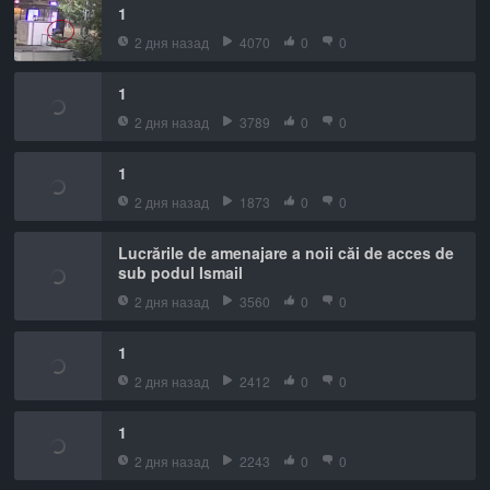
1
2 дня назад
4070
0
0
1
2 дня назад
3789
0
0
1
2 дня назад
1873
0
0
Lucrările de amenajare a noii căi de acces de
sub podul Ismail
2 дня назад
3560
0
0
1
2 дня назад
2412
0
0
1
2 дня назад
2243
0
0