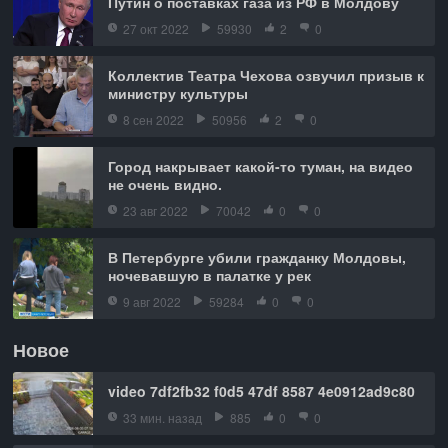
Путин о поставках газа из РФ в Молдову
27 окт 2022
59930
2
0
Коллектив Театра Чехова озвучил призыв к
министру культуры
8 сен 2022
50956
2
0
Город накрывает какой-то туман, на видео
не очень видно.
23 авг 2022
70042
0
0
В Петербурге убили гражданку Молдовы,
ночевавшую в палатке у рек
9 авг 2022
59284
0
0
Новое
video 7df2fb32 f0d5 47df 8587 4e0912ad9c80
33 мин. назад
885
0
0