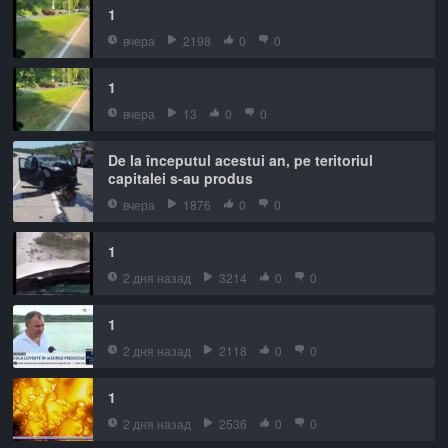
1
вчера
2198
0
0
1
вчера
13
0
0
De la începutul acestui an, pe teritoriul
capitalei s-au produs
вчера
1876
0
0
1
2 дня назад
3214
0
0
1
2 дня назад
2118
0
0
1
2 дня назад
2536
0
0