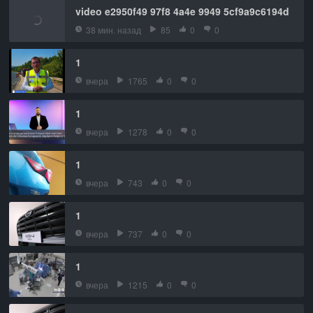
video e2950f49 97f8 4a4e 9949 5cf9a9c6194d
38 мин. назад
85
0
0
1
вчера
1765
0
0
1
вчера
1278
0
0
1
вчера
743
0
0
1
вчера
737
0
0
1
вчера
1215
0
0