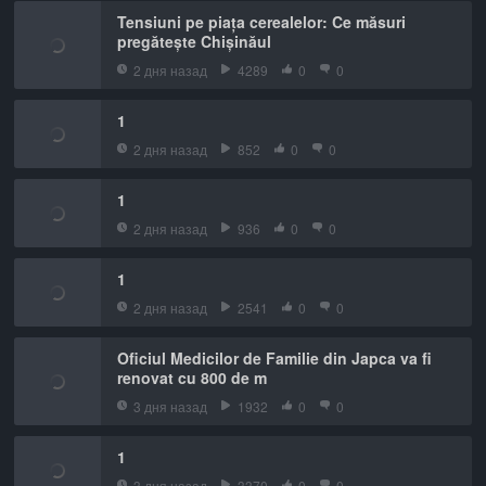
Tensiuni pe piața cerealelor: Ce măsuri
pregătește Chișinăul
2 дня назад
4289
0
0
1
2 дня назад
852
0
0
1
2 дня назад
936
0
0
1
2 дня назад
2541
0
0
Oficiul Medicilor de Familie din Japca va fi
renovat cu 800 de m
3 дня назад
1932
0
0
1
3 дня назад
3370
0
0