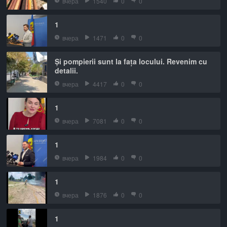
вчера
1540
0
0
1
вчера
1471
0
0
Și pompierii sunt la fața locului. Revenim cu
detalii.
вчера
4417
0
0
1
вчера
7081
0
0
1
вчера
1984
0
0
1
вчера
1876
0
0
1