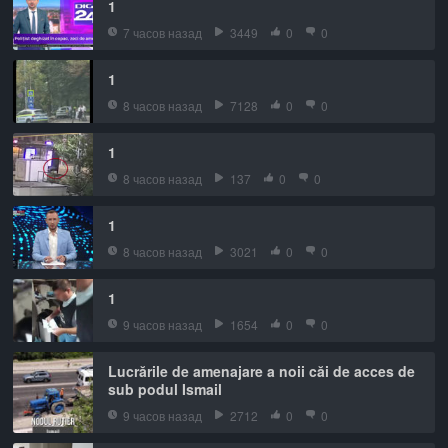
1
7 часов назад
3449
0
0
1
8 часов назад
7128
0
0
1
8 часов назад
137
0
0
1
8 часов назад
3021
0
0
1
9 часов назад
1654
0
0
Lucrările de amenajare a noii căi de acces de
sub podul Ismail
9 часов назад
2712
0
0