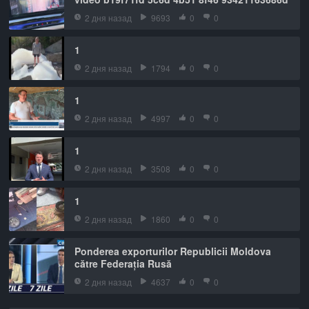
2 дня назад
9693
0
0
1
2 дня назад
1794
0
0
1
2 дня назад
4997
0
0
1
2 дня назад
3508
0
0
1
2 дня назад
1860
0
0
Ponderea exporturilor Republicii Moldova
către Federația Rusă
2 дня назад
4637
0
0