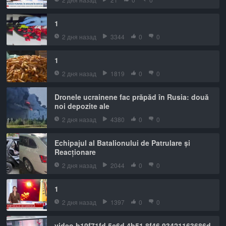
1
2 дня назад
3344
0
0
1
2 дня назад
1819
0
0
Dronele ucrainene fac prăpăd în Rusia: două
noi depozite ale
2 дня назад
4380
0
0
Echipajul al Batalionului de Patrulare și
Reacționare
2 дня назад
2044
0
0
1
2 дня назад
1397
0
0
video b19f71fd 5c6d 4b51 8f46 93421163686d