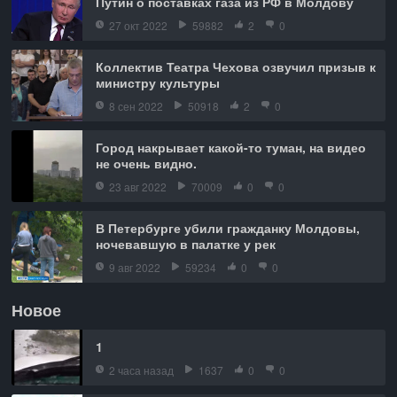
Путин о поставках газа из РФ в Молдову
27 окт 2022
59882
2
0
Коллектив Театра Чехова озвучил призыв к
министру культуры
8 сен 2022
50918
2
0
Город накрывает какой-то туман, на видео
не очень видно.
23 авг 2022
70009
0
0
В Петербурге убили гражданку Молдовы,
ночевавшую в палатке у рек
9 авг 2022
59234
0
0
Новое
1
2 часа назад
1637
0
0