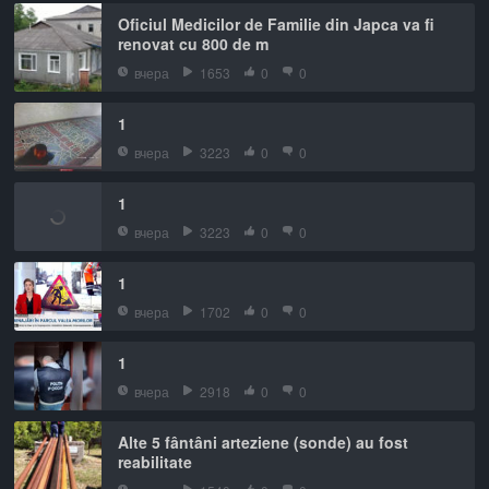
Oficiul Medicilor de Familie din Japca va fi
renovat cu 800 de m
вчера
1653
0
0
1
вчера
3223
0
0
1
вчера
3223
0
0
1
вчера
1702
0
0
1
вчера
2918
0
0
Alte 5 fântâni arteziene (sonde) au fost
reabilitate