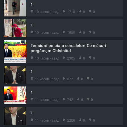
1
10 часов назад
1718
0
0
1
10 часов назад
1650
0
0
Tensiuni pe piața cerealelor: Ce măsuri
pregătește Chișinăul
10 часов назад
2305
0
0
1
11 часов назад
677
0
0
1
11 часов назад
742
0
0
1
11 часов назад
2206
0
0