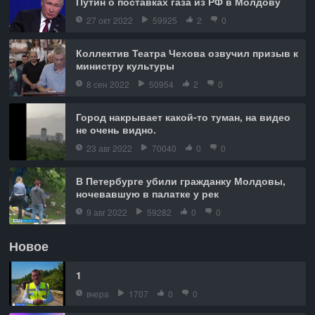
Путин о поставках газа из РФ в Молдову
27 окт 2022
59925
2
0
Коллектив Театра Чехова озвучил призыв к
министру культуры
8 сен 2022
50954
2
0
Город накрывает какой-то туман, на видео
не очень видно.
23 авг 2022
70040
0
0
В Петербурге убили гражданку Молдовы,
ночевавшую в палатке у рек
9 авг 2022
59282
0
0
Новое
1
вчера
1707
0
0