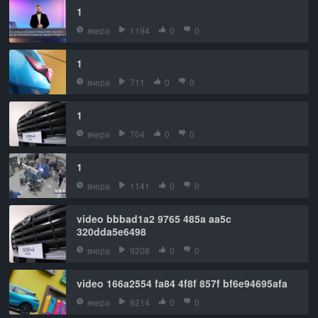
1
вчера
1194
0
0
1
вчера
711
0
0
1
вчера
704
0
0
1
вчера
1141
0
0
video bbbad1a2 9765 485a aa5c
320dda5e6498
вчера
9208
0
0
video 166a2554 fa84 4f8f 857f bf6e94695afa
вчера
9214
0
0