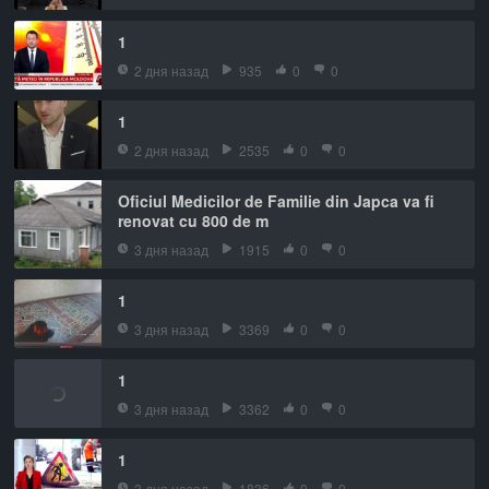
1
2 дня назад
935
0
0
1
2 дня назад
2535
0
0
Oficiul Medicilor de Familie din Japca va fi
renovat cu 800 de m
3 дня назад
1915
0
0
1
3 дня назад
3369
0
0
1
3 дня назад
3362
0
0
1
3 дня назад
1836
0
0