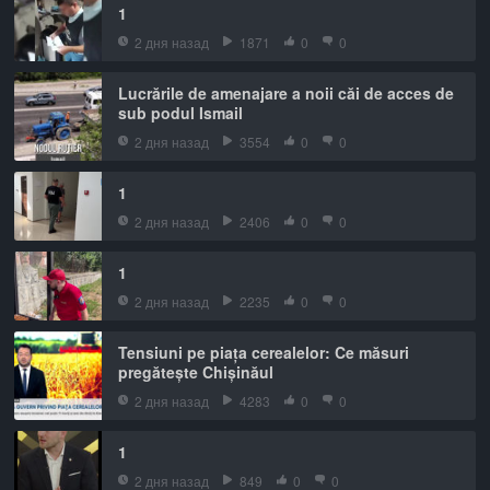
1
2 дня назад
1871
0
0
Lucrările de amenajare a noii căi de acces de
sub podul Ismail
2 дня назад
3554
0
0
1
2 дня назад
2406
0
0
1
2 дня назад
2235
0
0
Tensiuni pe piața cerealelor: Ce măsuri
pregătește Chișinăul
2 дня назад
4283
0
0
1
2 дня назад
849
0
0