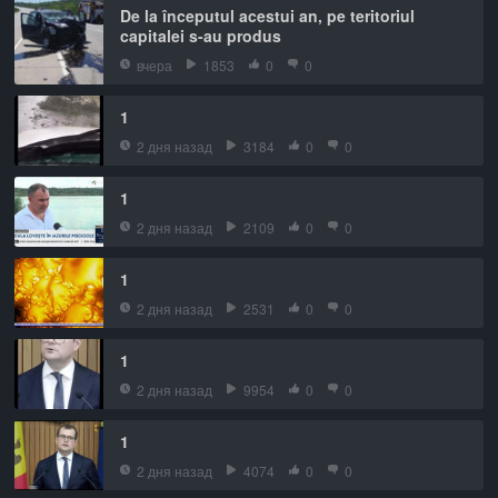
De la începutul acestui an, pe teritoriul
capitalei s-au produs
вчера
1853
0
0
1
2 дня назад
3184
0
0
1
2 дня назад
2109
0
0
1
2 дня назад
2531
0
0
1
2 дня назад
9954
0
0
1
2 дня назад
4074
0
0