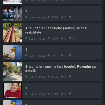
1
3 дня назад
3216
0
0
Alte 5 fântâni arteziene (sonde) au fost
reabilitate
3 дня назад
1845
0
0
1
3 дня назад
1671
0
0
Și pompierii sunt la fața locului. Revenim cu
detalii.
3 дня назад
4835
0
0
1
3 дня назад
7819
0
0
1